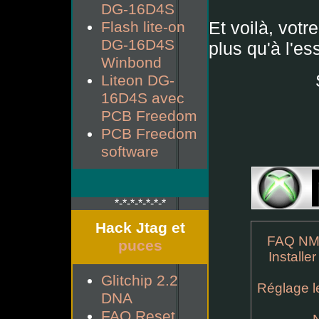
DG-16D4S
Et voilà, vot
Flash lite-on
DG-16D4S
plus qu'à l'es
Winbond
Liteon DG-
16D4S avec
PCB Freedom
PCB Freedom
software
*-*-*-*-*-*-*
Hack Jtag et
FAQ NM
puces
Installe
Glitchip 2.2
Réglage le
DNA
FAQ Reset