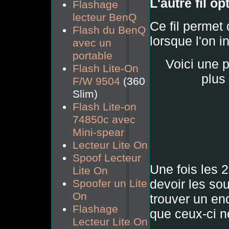
L'autre fil op
Flashage
lecteur BenQ
Ce fil permet
Flash du BenQ
lorsque l'on i
avec un
portable
Voici une p
Flash Lite-On
plus
F/W 9504
(360
Slim)
Flash Lite-on
74850c avec
Mini-spear
Lecteur Lite On
Spoof Lecteur
Une fois les 2
Lite On
devoir les so
Spoofer un Lite
On
trouver un end
Flashage
que ceux-ci n
Lecteur Lite On