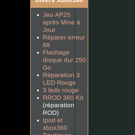
Divers Xbox360
Jeu AP25
après Mise à
Jour
Réparer erreur
68
Flashage
disque dur 250
Go
Réparation 3
LED Rouge
3 leds rouge
RROD 360 Kit
(réparation
ROD)
Ipod et
xbox360