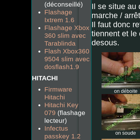
(déconseillé)
Il se situe au
Flashage
marche / arrêt
Ixtrem 1.6
Il faut donc re
Flashage Xbox
tiennent et l
360 slim avec
desous.
Tarablinda
Flash Xbox360
9504 slim avec
dosflash1.9
HITACHI
Firmware
on déboite
Hitachi
Hitachi Key
079
(flashage
lecteur)
Infectus
on soude
passkey 1.2