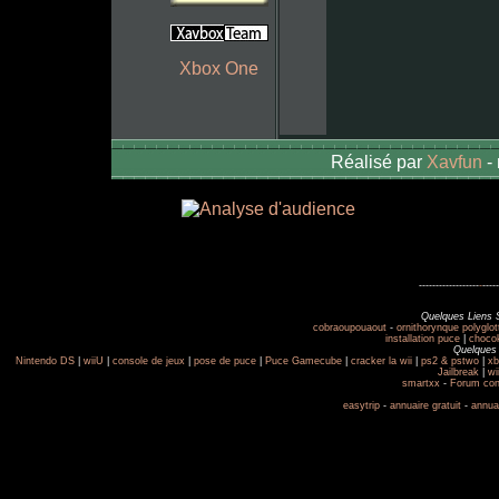
Xbox One
Réalisé par
Xavfun
-
------------------
-
-----
Quelques Liens 
cobraoupouaout
-
ornithorynque polyglot
installation puce
|
choco
Quelques 
Nintendo DS
|
wiiU
|
console de jeux
|
pose de puce
|
Puce Gamecube
|
cracker la wii
|
ps2 & pstwo
|
xb
Jailbreak
|
wi
smartxx
-
Forum con
easytrip
-
annuaire gratuit
-
annua