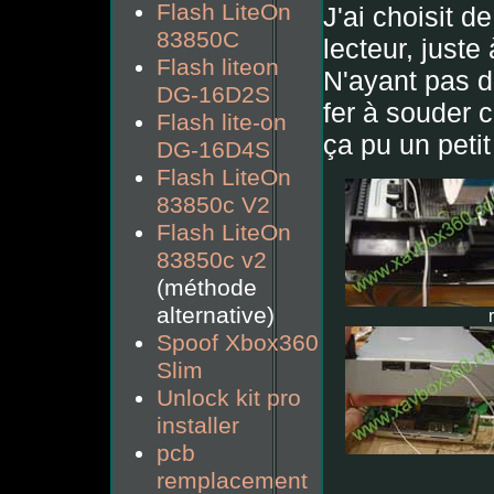
Flash LiteOn
J'ai choisit d
83850C
lecteur, juste
Flash liteon
N'ayant pas de
DG-16D2S
fer à souder c
Flash lite-on
ça pu un petit
DG-16D4S
Flash LiteOn
83850c V2
Flash LiteOn
83850c v2
(méthode
alternative)
Spoof Xbox360
Slim
Unlock kit pro
installer
pcb
remplacement