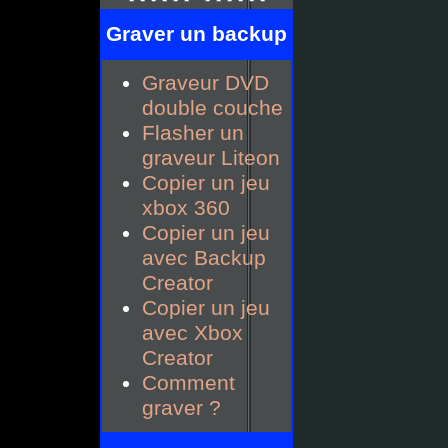
Graver un backup
Graveur DVD
double couche
Flasher un
graveur Liteon
Copier un jeu
xbox 360
Copier un jeu
avec Backup
Creator
Copier un jeu
avec Xbox
Creator
Comment
graver ?