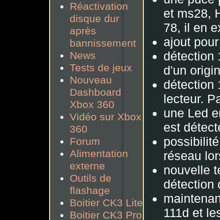
Réactivation
et ms28, H
disque dur
78, il en e
après
ajout pour
bannissement
détection
News
Tests de jeux
d'un origi
Nouveau
détection
Dashboard
lecteur. P
Xbox 360
une Led en
Vidéo sur Xbox
est détect
360
possibilit
Forum
Alimentation
réseau lor
externe
nouvelle t
Outils de
détection
flashage
maintenan
Boitier CK3 Lite
111d et l
Boitier CK3 Pro