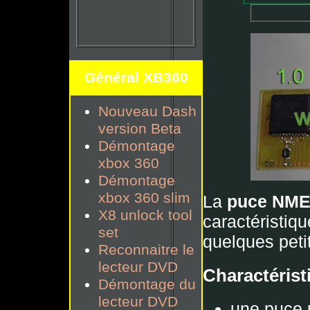
Général XB360
Nouveau Dash
version Beta
Démontage
xbox 360
Démontage
xbox 360 slim
La
puce NME 
X8 unlock tool
caractéristiq
set
quelques petit 
Reconnaitre le
lecteur DVD
Charactérist
Démontage du
lecteur DVD
une puce 