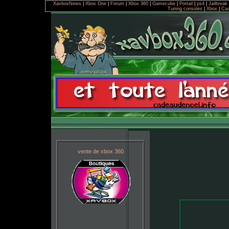
XavboxNews
|
Xbox One
|
Forum
|
Xbox 360
|
Gamecube
|
Portail
|
ps4
|
Jailbreak
Tuning consoles
|
Xbox
|
Cad
vente de xbox 360