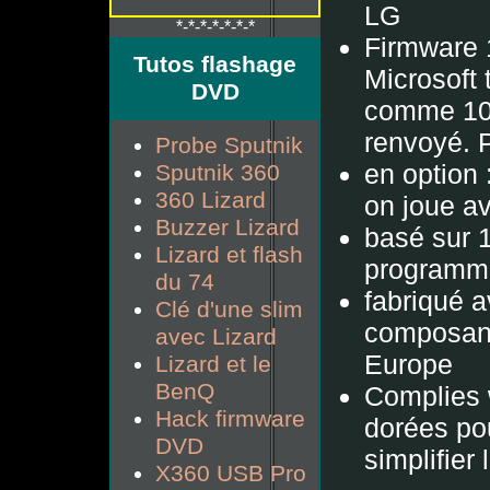
LG
*-*-*-*-*-*-*
Firmware 1
Tutos flashage
Microsoft 
DVD
comme 100
renvoyé. 
Probe Sputnik
en option 
Sputnik 360
360 Lizard
on joue a
Buzzer Lizard
basé sur 
Lizard et flash
programm
du 74
fabriqué a
Clé d'une slim
composant
avec Lizard
Europe
Lizard et le
BenQ
Complies w
Hack firmware
dorées pou
DVD
simplifier
X360 USB Pro