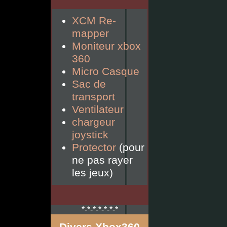
XCM Re-
mapper
Moniteur xbox
360
Micro Casque
Sac de
transport
Ventilateur
chargeur
joystick
Protector
(pour
ne pas rayer
les jeux)
*-*-*-*-*-*-*