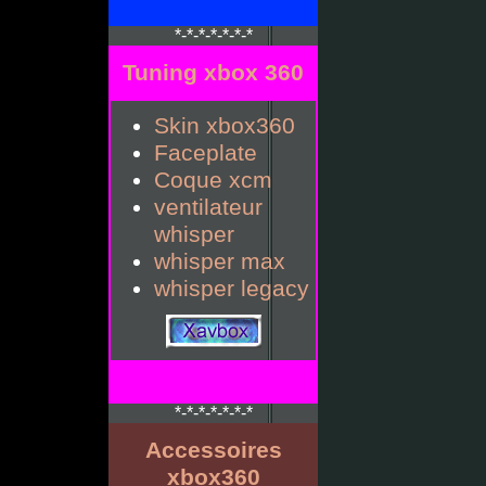
*-*-*-*-*-*-*
Tuning xbox 360
Skin xbox360
Faceplate
Coque xcm
ventilateur
whisper
whisper max
whisper legacy
*-*-*-*-*-*-*
Accessoires
xbox360