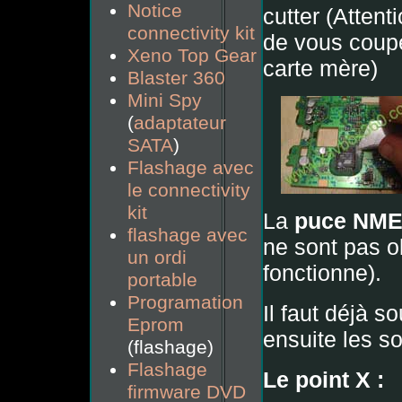
Notice
cutter (Attent
connectivity kit
de vous coupe
Xeno Top Gear
carte mère)
Blaster 360
Mini Spy
(
adaptateur
SATA
)
Flashage avec
le connectivity
kit
La
puce NME
flashage avec
ne sont pas o
un ordi
fonctionne).
portable
Programation
Il faut déjà s
Eprom
ensuite les s
(flashage)
Flashage
Le point X :
firmware DVD