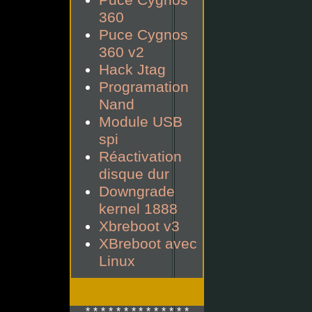
Puce Cygnos
360
Puce Cygnos
360 v2
Hack Jtag
Programation
Nand
Module USB
spi
Réactivation
disque dur
Downgrade
kernel 1888
Xbreboot v3
XBreboot avec
Linux
*-*-*-*-*-*-* *-*-*-*-*-*-*