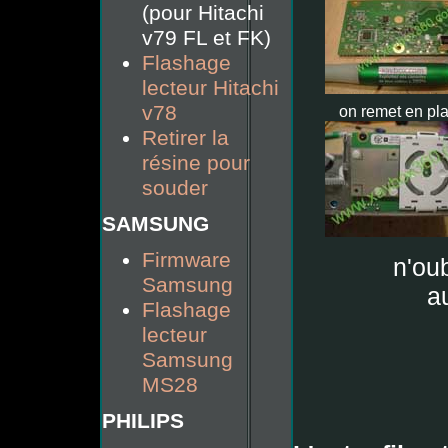
(pour Hitachi
v79 FL et FK)
Flashage
lecteur Hitachi
v78
on remet en pl
Retirer la
résine pour
souder
SAMSUNG
Firmware
n'oub
Samsung
a
Flashage
lecteur
Samsung
MS28
PHILIPS