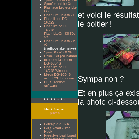
Spoof Lecteur Lite On
Spoofer un Lite On
Flashage Lecteur Lite
On
et voici le résult
Flash LiteOn 83850C
Flash liteon DG-
le boitier !
16D2S
Flash lite-on DG-
16D4S
Flash LiteOn 83850c
V2
Flash LiteOn 83850c
v2
(méthode alternative)
Spoof Xbox360 Slim
Unlock kit pro installer
pcb remplacement
DG-16D4S
Flash lite-on DG-
16D4S Winbond
Liteon DG-16D4S
Sympa non ?
avec PCB Freedom
PCB Freedom
software
Et en plus ça exi
la photo ci-desso
*-*-*-*-*-*-*
Hack Jtag et
puces
Glitchip 2.2 DNA
FAQ Reset Glitch
Hack
Freestyle Dashboard