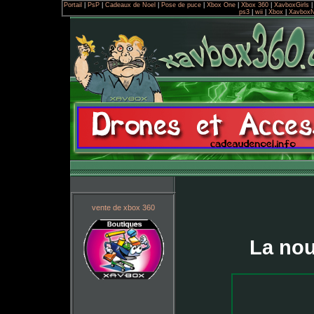
Portail
|
PsP
|
Cadeaux de Noel
|
Pose de puce
|
Xbox One
|
Xbox 360
|
XavboxGirls
ps3
|
wii
|
Xbox
|
Xavbox
vente de xbox 360
La nou