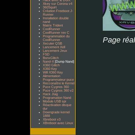
Hack avec le DGX
Xkey sur Corona v4
360Squirt
Création Freeboot J-
Runner
Installation double
nand
Matrix Trident
CoolRunner
CoolRunner rev C
Programmation du
Page réa
CoolRunner
Xecuter QSB
Lancement Xell
Lancement Jeux
FSD
BonxGlitch
Nand-X
[Dump Nand]
X360 Glitch
X360 Key
Wifi X360 Key
Alimentation
Programmateur puce
Recconaître le Kernel
Puce Cygnos 360
Puce Cygnos 360 v2
Hack Jtag
Programation Nand
Module USB spi
Réactivation disque
dur
Downgrade kernel
1888
Xbreboot v3
XBreboot avec Linux