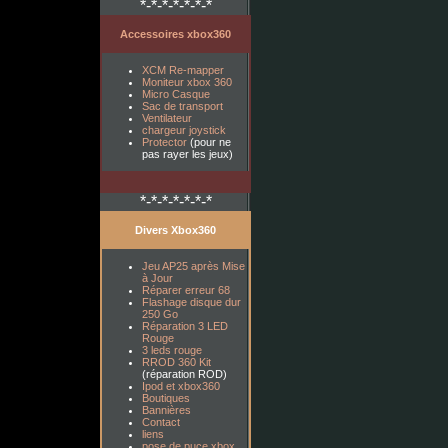
*-*-*-*-*-*-*
Accessoires xbox360
XCM Re-mapper
Moniteur xbox 360
Micro Casque
Sac de transport
Ventilateur
chargeur joystick
Protector
(pour ne
pas rayer les jeux)
*-*-*-*-*-*-*
Divers Xbox360
Jeu AP25 après Mise
à Jour
Réparer erreur 68
Flashage disque dur
250 Go
Réparation 3 LED
Rouge
3 leds rouge
RROD 360 Kit
(réparation ROD)
Ipod et xbox360
Boutiques
Bannières
Contact
liens
pose de puce xbox