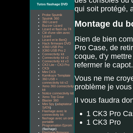
Tutos flashage DVD
qui soit protégé, 
Probe Sputnik
Sputnik 360
Montage du bo
360 Lizard
Buzzer Lizard
Lizard et flash du 74
Clé d'une slim avec
Lizard
Rien de bien compl
Lizard et le BenQ
Hack firmware DVD
Pro Case, de retir
X360 USB Pro
X360 USB Pro 2
coque, d'y mettre 
Connectivity kit
Connectivity kit v2
Connectivity kit v3
refermer le capot.
CK3 Lite
-
CK3 Pro
CK3i
Mini CK3i
Kamikaze Template
Vous ne me croye
360 USB +
connectivity kit v2
problème je vous
Xeno 360 connectivity
kit
Notice connectivity kit
Xeno Top Gear
Il vous faudra don
Blaster 360
Mini Spy
(
adaptateur
SATA
)
1 CK3 Pro Case
Flashage avec le
connectivity kit
flashage avec un ordi
1 CK3 Pro
portable
Programation Eprom
(flashage)
Flashage firmware