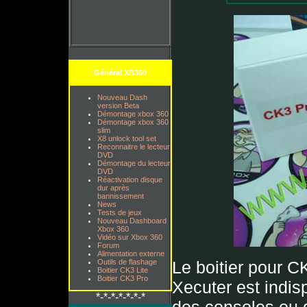
Général XB360
Nouveau Dash
version Beta
Démontage xbox 360
Démontage xbox 360
slim
X8 unlock tool set
Reconnaitre le lecteur
DVD
Démontage du lecteur
DVD
Réactivation disque
dur après
bannissement
News
Tests de jeux
Nouveau Dashboard
Xbox 360
Vidéo sur Xbox 360
Forum
Alimentation externe
Le boitier pour 
Outils de flashage
Boitier CK3 Lite
Boitier CK3 Pro
Xecuter est indis
*-*-*-*-*-*-*
des consoles ou q