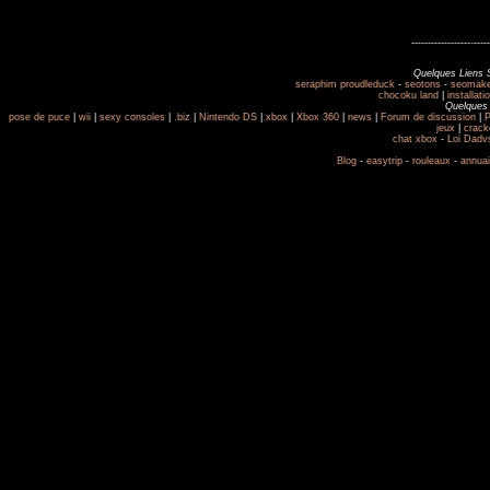
------------------
-
-----
Quelques Liens 
seraphim proudleduck
-
seotons
-
seomake
chocoku land
|
installat
Quelques 
pose de puce
|
wii
|
sexy consoles
|
.biz
|
Nintendo DS
|
xbox
|
Xbox 360
|
news
|
Forum de discussion
|
jeux
|
crack
chat xbox
-
Loi Dadv
Blog
-
easytrip
-
rouleaux
-
annuai