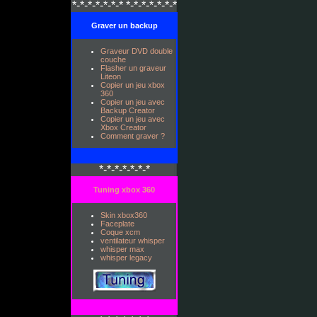
*-*-*-*-*-*-* *-*-*-*-*-*-*
Graver un backup
Graveur DVD double
couche
Flasher un graveur
Liteon
Copier un jeu xbox
360
Copier un jeu avec
Backup Creator
Copier un jeu avec
Xbox Creator
Comment graver ?
*-*-*-*-*-*-*
Tuning xbox 360
Skin xbox360
Faceplate
Coque xcm
ventilateur whisper
whisper max
whisper legacy