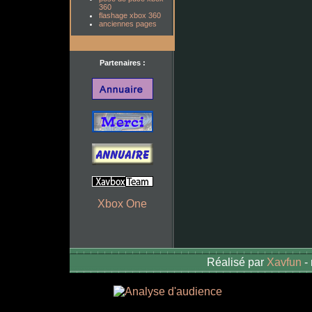
360
flashage xbox 360
anciennes pages
Partenaires :
Xbox One
Réalisé par
Xavfun
-