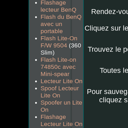
Flashage
lecteur BenQ
Rendez-vous
Flash du BenQ
avec un
Cliquez sur l
portable
Flash Lite-On
F/W 9504
(360
Trouvez le po
Slim)
Flash Lite-on
74850c avec
Toutes l
Mini-spear
Lecteur Lite On
Spoof Lecteur
Pour sauvega
Lite On
cliquez s
Spoofer un Lite
On
Flashage
Lecteur Lite On