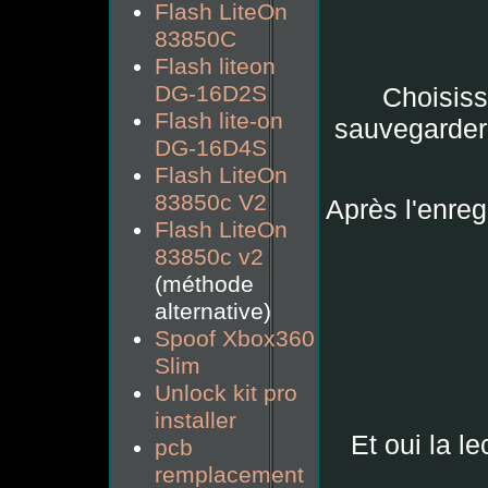
Flash LiteOn
83850C
Flash liteon
DG-16D2S
Choisiss
Flash lite-on
sauvegarder 
DG-16D4S
Flash LiteOn
83850c V2
Après l'enre
Flash LiteOn
83850c v2
(méthode
alternative)
Spoof Xbox360
Slim
Unlock kit pro
installer
Et oui la l
pcb
remplacement