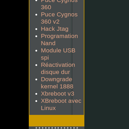
Puce Cygnos
360
Puce Cygnos
360 v2
Hack Jtag
Programation
Nand
Module USB
spi
Réactivation
disque dur
Downgrade
kernel 1888
Xbreboot v3
XBreboot avec
Linux
*-*-*-*-*-*-* *-*-*-*-*-*-*