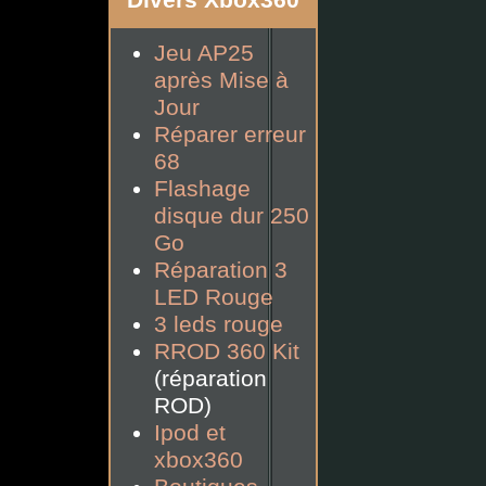
Divers Xbox360
Jeu AP25
après Mise à
Jour
Réparer erreur
68
Flashage
disque dur 250
Go
Réparation 3
LED Rouge
3 leds rouge
RROD 360 Kit
(réparation
ROD)
Ipod et
xbox360