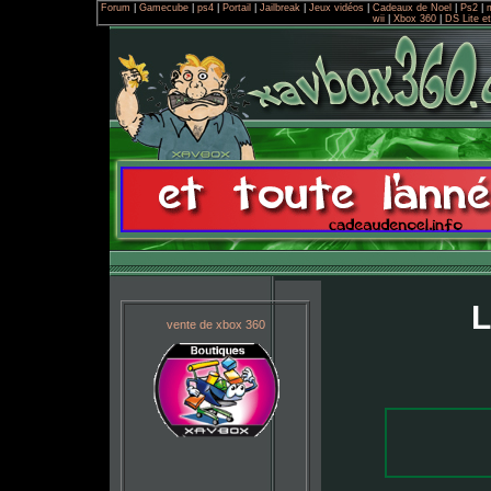
Forum
|
Gamecube
|
ps4
|
Portail
|
Jailbreak
|
Jeux vidéos
|
Cadeaux de Noel
|
Ps2
|
wii
|
Xbox 360
|
DS Lite e
L
vente de xbox 360