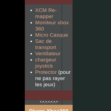
XCM Re-
mapper
Moniteur xbox
360
Micro Casque
Sac de
transport
Ventilateur
chargeur
joystick
Protector
(pour
ne pas rayer
les jeux)
*-*-*-*-*-*-*