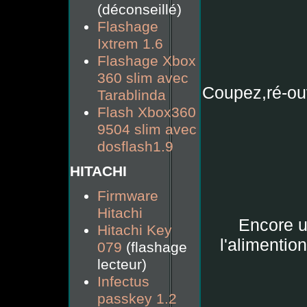
(déconseillé)
Flashage
Ixtrem 1.6
Flashage Xbox
360 slim avec
Coupez,ré-ouv
Tarablinda
Flash Xbox360
9504 slim avec
dosflash1.9
HITACHI
Firmware
Hitachi
Encore u
Hitachi Key
l'alimentio
079
(flashage
lecteur)
Infectus
passkey 1.2