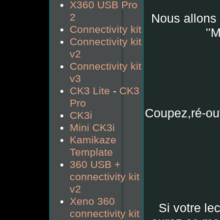
X360 USB Pro
2
Nous allons 
Connectivity kit
''
Connectivity kit
v2
Connectivity kit
v3
CK3 Lite
-
CK3
Pro
Coupez,ré-ouv
CK3i
Mini CK3i
Kamikaze
Template
360 USB +
connectivity kit
v2
Xeno 360
Si votre le
connectivity kit