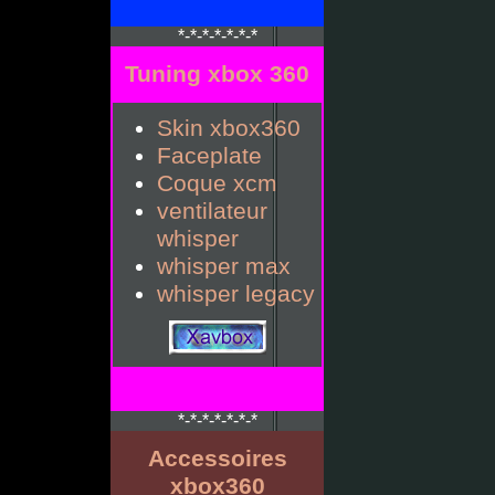
*-*-*-*-*-*-*
Tuning xbox 360
Skin xbox360
Faceplate
Coque xcm
ventilateur
whisper
whisper max
whisper legacy
*-*-*-*-*-*-*
Accessoires
xbox360