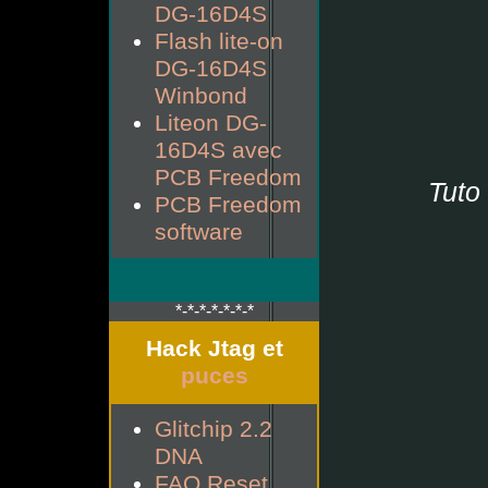
DG-16D4S
Flash lite-on
DG-16D4S
Winbond
Liteon DG-
16D4S avec
PCB Freedom
Tuto 
PCB Freedom
software
*-*-*-*-*-*-*
Hack Jtag et
puces
Glitchip 2.2
DNA
FAQ Reset