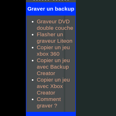
Graver un backup
Graveur DVD
double couche
Flasher un
graveur Liteon
Copier un jeu
xbox 360
Copier un jeu
avec Backup
Creator
Copier un jeu
avec Xbox
Creator
Comment
graver ?