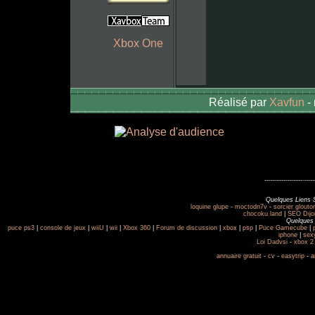
Xbox One
Réalisé par
Xavfun
-
------------------
-
-----
Quelques Liens 
loquine glupe
-
moctodn7v
-
sorcier glouto
chocoku land
|
SEO Dijo
Quelques 
puce ps3
|
console de jeux
|
wiiU
|
wii
|
Xbox 360
|
Forum de discussion
|
xbox
|
psp
|
Puce Gamecube
|
iphone
|
sex
Loi Dadvsi
-
xbox 
annuaire gratuit
-
cv
-
easytrip
-
a