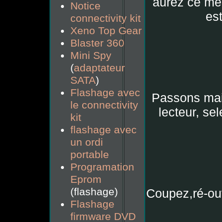
aurez ce mes
Notice
es
connectivity kit
Xeno Top Gear
Blaster 360
Mini Spy
(
adaptateur
SATA
)
Flashage avec
Passons main
le connectivity
lecteur, sel
kit
flashage avec
un ordi
portable
Programation
Eprom
(flashage)
Coupez,ré-ouv
Flashage
firmware DVD