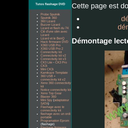
Cette page est do
Tutos flashage DVD
Probe Sputnik
d
Sputnik 360
360 Lizard
dém
Buzzer Lizard
Lizard et flash du 74
Clé d'une slim avec
Lizard
Démontage lect
Lizard et le BenQ
Hack firmware DVD
X360 USB Pro
X360 USB Pro 2
Connectivity kit
Connectivity kit v2
Connectivity kit v3
CK3 Lite
-
CK3 Pro
CK3i
Mini CK3i
Kamikaze Template
360 USB +
connectivity kit v2
Xeno 360 connectivity
kit
Notice connectivity kit
Xeno Top Gear
Blaster 360
Mini Spy
(
adaptateur
SATA
)
Flashage avec le
connectivity kit
flashage avec un ordi
portable
Programation Eprom
(flashage)
Flashage firmware