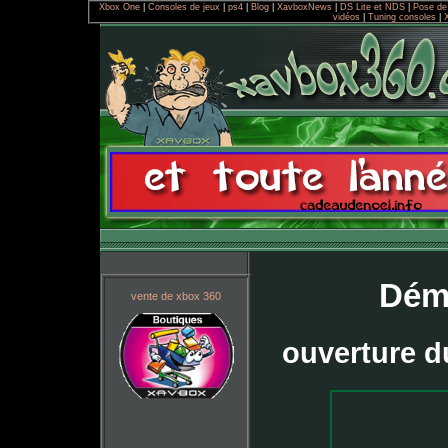
Xbox One
|
Consoles de jeux
|
ps4
|
Blog
|
XavboxNews
|
DS Lite et NDS
|
Pose de
vidéos
|
Tuning consoles
|
Dém
vente de xbox 360
ouverture d