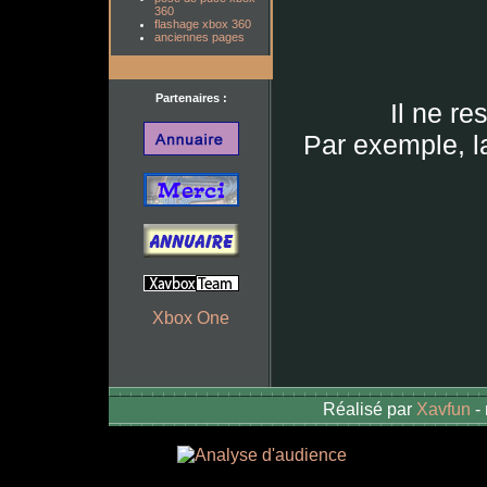
360
flashage xbox 360
anciennes pages
Partenaires :
Il ne re
Par exemple, 
Xbox One
Réalisé par
Xavfun
-