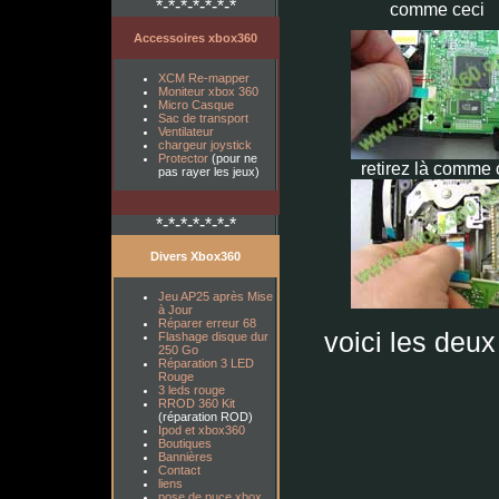
*-*-*-*-*-*-*
comme ceci
Accessoires xbox360
XCM Re-mapper
Moniteur xbox 360
Micro Casque
Sac de transport
Ventilateur
chargeur joystick
Protector
(pour ne
retirez là comme 
pas rayer les jeux)
*-*-*-*-*-*-*
Divers Xbox360
Jeu AP25 après Mise
à Jour
Réparer erreur 68
voici les deux
Flashage disque dur
250 Go
Réparation 3 LED
Rouge
3 leds rouge
RROD 360 Kit
(réparation ROD)
Ipod et xbox360
Boutiques
Bannières
Contact
liens
pose de puce xbox