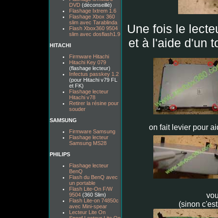
DVD
(déconseillé)
Flashage Ixtrem 1.6
Flashage Xbox 360
slim avec Tarablinda
Une fois le lect
Flash Xbox360 9504
slim avec dosflash1.9
et à l'aide d'un 
HITACHI
Firmware Hitachi
Hitachi Key 079
(flashage lecteur)
Infectus passkey 1.2
(pour Hitachi v79 FL
et FK)
Flashage lecteur
Hitachi v78
Retirer la résine pour
souder
SAMSUNG
on fait levier pour ai
Firmware Samsung
Flashage lecteur
Samsung MS28
PHILIPS
Flashage lecteur
BenQ
Flash du BenQ avec
un portable
Flash Lite-On F/W
vou
9504
(360 Slim)
Flash Lite-on 74850c
(sinon c'es
avec Mini-spear
Lecteur Lite On