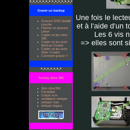
*-*-*-*-*-*-* *-*-*-*-*-*-*
Graver un backup
Une fois le lect
Graveur DVD double
et à l'aide d'un 
couche
Flasher un graveur
Liteon
Les 6 vis n
Copier un jeu xbox
360
=> elles sont s
Copier un jeu avec
Backup Creator
Copier un jeu avec
Xbox Creator
Comment graver ?
*-*-*-*-*-*-*
Tuning xbox 360
Skin xbox360
Faceplate
Coque xcm
ventilateur whisper
whisper max
whisper legacy