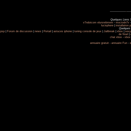
------------------
-
-----
Quelques Liens 
v7ndotcom elursrebmem
-
moctodn7v
lucisphere
|
installation 
Quelques 
psp
|
Forum de discussion
|
news
|
Portail
|
astuces iphone
|
tuning console de jeux
|
Jailbreak
|
xbox
|
sexy
de Noel
|
chat xbox
-
xbox
annuaire gratuit
-
annuaire Fun
-