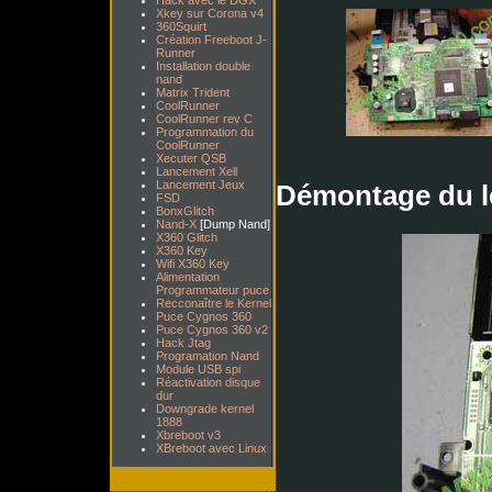
Hack avec le DGX
Xkey sur Corona v4
360Squirt
Création Freeboot J-
Runner
Installation double
nand
Matrix Trident
CoolRunner
CoolRunner rev C
Programmation du
CoolRunner
Xecuter QSB
Lancement Xell
Lancement Jeux
Démontage du le
FSD
BonxGlitch
Nand-X
[Dump Nand]
X360 Glitch
X360 Key
Wifi X360 Key
Alimentation
Programmateur puce
Recconaître le Kernel
Puce Cygnos 360
Puce Cygnos 360 v2
Hack Jtag
Programation Nand
Module USB spi
Réactivation disque
dur
Downgrade kernel
1888
Xbreboot v3
XBreboot avec Linux