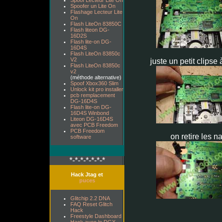
Spoof Lecteur Lite On
Spoofer un Lite On
Flashage Lecteur Lite
On
Flash LiteOn 83850C
Flash liteon DG-
16D2S
Flash lite-on DG-
16D4S
Flash LiteOn 83850c
V2
juste un petit clipse 
Flash LiteOn 83850c
v2
(méthode alternative)
Spoof Xbox360 Slim
Unlock kit pro installer
pcb remplacement
DG-16D4S
Flash lite-on DG-
16D4S Winbond
Liteon DG-16D4S
avec PCB Freedom
PCB Freedom
on retire les n
software
*-*-*-*-*-*-*
Hack Jtag et
puces
Glitchip 2.2 DNA
FAQ Reset Glitch
Hack
Freestyle Dashboard