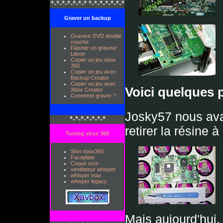
*-*-*-*-*-*-* *-*-*-*-*-*-*
Graver un backup
Graveur DVD double
couche
Flasher un graveur
Liteon
Copier un jeu xbox
360
Copier un jeu avec
Backup Creator
Copier un jeu avec
Voici quelques 
Xbox Creator
Comment graver ?
Josky57 nous avai
*-*-*-*-*-*-*
retirer la résine 
Tuning xbox 360
Skin xbox360
Faceplate
Coque xcm
ventilateur whisper
whisper max
whisper legacy
Mais aujourd'hui