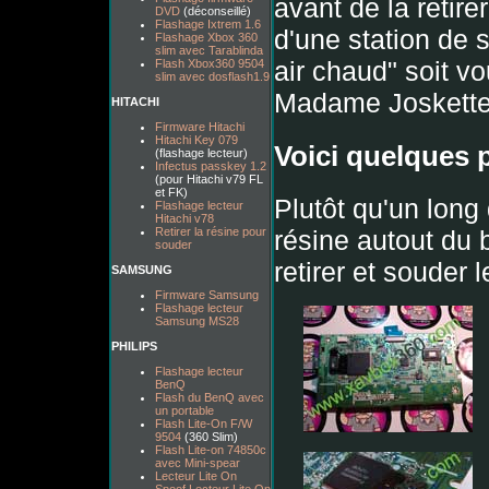
avant de la retire
DVD
(déconseillé)
Flashage Ixtrem 1.6
d'une station de 
Flashage Xbox 360
slim avec Tarablinda
air chaud" soit 
Flash Xbox360 9504
slim avec dosflash1.9
Madame Joskette 
HITACHI
Firmware Hitachi
Hitachi Key 079
Voici quelques 
(flashage lecteur)
Infectus passkey 1.2
(pour Hitachi v79 FL
et FK)
Plutôt qu'un long
Flashage lecteur
Hitachi v78
Retirer la résine pour
résine autout du 
souder
retirer et souder le
SAMSUNG
Firmware Samsung
Flashage lecteur
Samsung MS28
PHILIPS
Flashage lecteur
BenQ
Flash du BenQ avec
un portable
Flash Lite-On F/W
9504
(360 Slim)
Flash Lite-on 74850c
avec Mini-spear
Lecteur Lite On