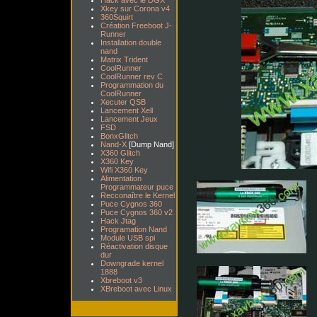
Hack avec le DGX
Xkey sur Corona v4
360Squirt
Création Freeboot J-
Runner
Installation double
nand
Matrix Trident
CoolRunner
CoolRunner rev C
Programmation du
CoolRunner
Xecuter QSB
Lancement Xell
Lancement Jeux
FSD
BonxGlitch
Nand-X
[Dump Nand]
X360 Glitch
X360 Key
Wifi X360 Key
Alimentation
Programmateur puce
Recconaître le Kernel
Puce Cygnos 360
Puce Cygnos 360 v2
Hack Jtag
Programation Nand
Module USB spi
Réactivation disque
dur
Downgrade kernel
1888
Xbreboot v3
XBreboot avec Linux