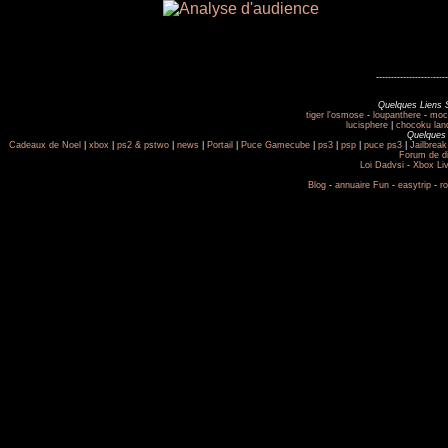
------------------
-
-----
Quelques Liens 
tiger l'osmose
-
loupanthere
-
moc
lucisphere
|
chocoku lan
Quelques 
Cadeaux de Noel
|
xbox
|
ps2 & pstwo
|
news
|
Portail
|
Puce Gamecube
|
ps3
|
psp
|
puce ps3
|
Jailbreak
Forum de d
Loi Dadvsi
-
Xbox Li
Blog
-
annuaire Fun
-
easytrip
-
r