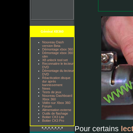
Général XB360
Nouveau Dash
version Beta
Démontage xbox 360
Démontage xbox 360
slim
X8 unlock tool set
Reconnaitre le lecteur
DVD
Démontage du lecteur
DVD
Réactivation disque
dur après
bannissement
News
Tests de jeux
Nouveau Dashboard
Xbox 360
Vidéo sur Xbox 360
Forum
Alimentation externe
Outils de flashage
Boitier CK3 Lite
Boitier CK3 Pro
Pour certains
lec
*-*-*-*-*-*-*