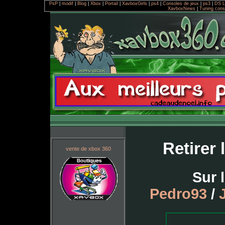
PsP
|
modif
|
Blog
|
Xbox
|
Portail
|
XavboxGirls
|
ps4
|
Consoles de jeux
|
ps3
|
DS L
XavboxNews
|
Tuning cons
Retirer 
vente de xbox 360
Sur 
Pedro93
/