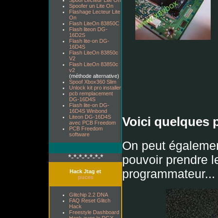
Spoof Lecteur Lite On
Spoofer un Lite On
Flashage Lecteur Lite
On
Flash LiteOn 83850C
Flash liteon DG-
16D2S
Flash lite-on DG-
16D4S
Flash LiteOn 83850c
V2
Flash LiteOn 83850c
v2
(méthode alternative)
Spoof Xbox360 Slim
Unlock kit pro installer
pcb remplacement
DG-16D4S
Flash lite-on DG-
16D4S Winbond
Liteon DG-16D4S
Voici quelques 
avec PCB Freedom
PCB Freedom
software
On peut également
pouvoir prendre l
*-*-*-*-*-*-*
programmateur...
Hack Jtag et
puces
Glitchip 2.2 DNA
FAQ Reset Glitch
Hack
Freestyle Dashboard