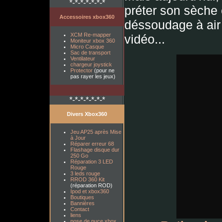
*-*-*-*-*-*-*
préter son sèche 
Accessoires xbox360
déssoudage à air
XCM Re-mapper
vidéo...
Moniteur xbox 360
Micro Casque
Sac de transport
Ventilateur
chargeur joystick
Protector
(pour ne
pas rayer les jeux)
*-*-*-*-*-*-*
Divers Xbox360
Jeu AP25 après Mise
à Jour
Réparer erreur 68
Flashage disque dur
250 Go
Réparation 3 LED
Rouge
3 leds rouge
RROD 360 Kit
(réparation ROD)
Ipod et xbox360
Boutiques
Bannières
Contact
liens
pose de puce xbox