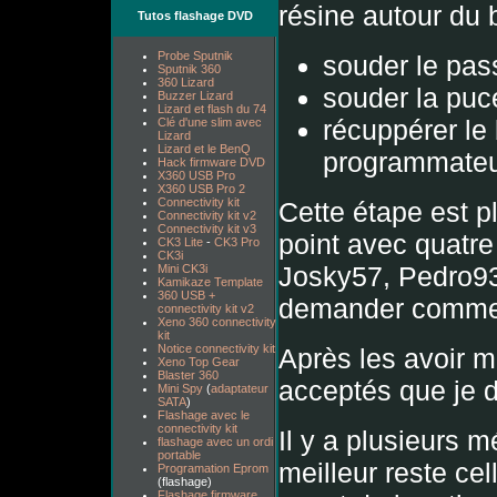
résine autour du 
Tutos flashage DVD
Probe Sputnik
souder le pass
Sputnik 360
360 Lizard
souder la puc
Buzzer Lizard
Lizard et flash du 74
récuppérer le 
Clé d'une slim avec
Lizard
Lizard et le BenQ
programmate
Hack firmware DVD
X360 USB Pro
X360 USB Pro 2
Connectivity kit
Cette étape est plu
Connectivity kit v2
Connectivity kit v3
point avec quatr
CK3 Lite
-
CK3 Pro
CK3i
Josky57, Pedro93
Mini CK3i
Kamikaze Template
360 USB +
demander comment 
connectivity kit v2
Xeno 360 connectivity
kit
Notice connectivity kit
Après les avoir mal
Xeno Top Gear
Blaster 360
acceptés que je d
Mini Spy
(
adaptateur
SATA
)
Flashage avec le
connectivity kit
Il y a plusieurs m
flashage avec un ordi
portable
meilleur reste cel
Programation Eprom
(flashage)
Flashage firmware