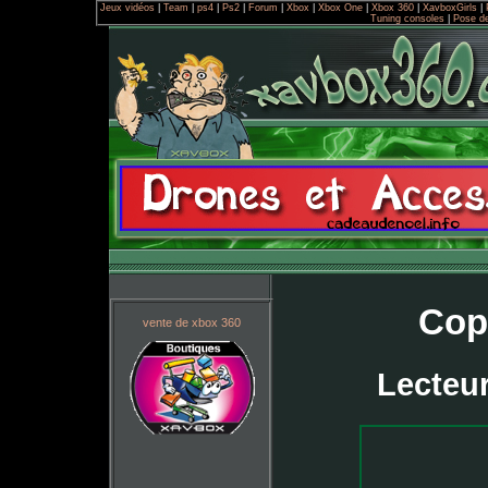
Jeux vidéos
|
Team
|
ps4
|
Ps2
|
Forum
|
Xbox
|
Xbox One
|
Xbox 360
|
XavboxGirls
|
Tuning consoles
|
Pose d
Cop
vente de xbox 360
Lecteu