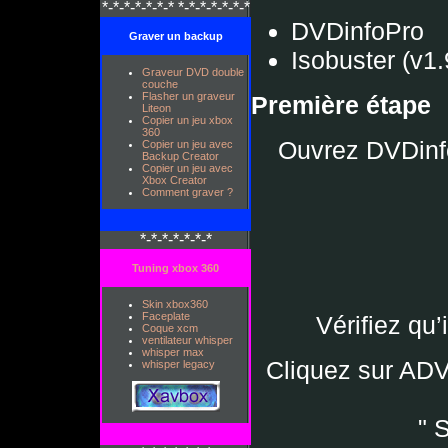
*-*-*-*-*-*-* *-*-*-*-*-*-*
DVDinfoPro
Graver un backup
Isobuster (v1.
Graveur DVD double
couche
Flasher un graveur
Première étape
Liteon
Copier un jeu xbox
360
Ouvrez DVDinfop
Copier un jeu avec
Backup Creator
Copier un jeu avec
Xbox Creator
Comment graver ?
*-*-*-*-*-*-*
Tuning xbox 360
Skin xbox360
Faceplate
Vérifiez qu’
Coque xcm
ventilateur whisper
whisper max
Cliquez sur A
whisper legacy
" 