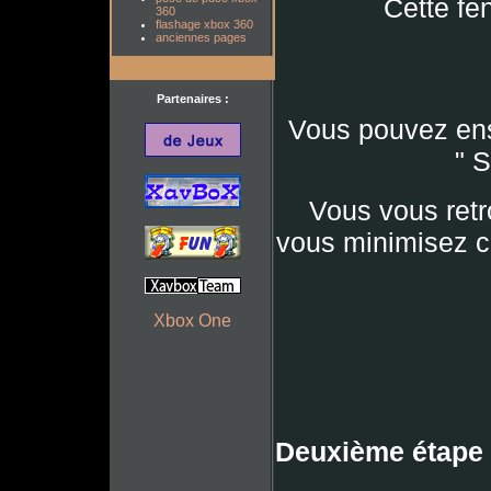
Cette fen
360
flashage xbox 360
anciennes pages
Partenaires :
Vous pouvez ensu
" 
Vous vous retr
vous minimisez ce
Xbox One
Deuxième étape 