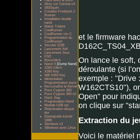
Hack avec le DGX
Xkey sur Corona v4
360Squirt
Création Freeboot J-
Runner
Installation double
nand
Matrix Trident
CoolRunner
CoolRunner rev C
et le firmware ha
Programmation du
CoolRunner
D162C_TS04_XB
Xecuter QSB
Lancement Xell
Lancement Jeux
FSD
On lance le soft, o
BonxGlitch
Nand-X
[Dump Nand]
déroulante (si l'o
X360 Glitch
X360 Key
Wifi X360 Key
exemple : "Driv
Alimentation
Programmateur puce
W162CTS10"), on c
Recconaître le Kernel
Puce Cygnos 360
Open" pour indiqu
Puce Cygnos 360 v2
Hack Jtag
Programation Nand
on clique sur "st
Module USB spi
Réactivation disque
dur
Downgrade kernel
Extraction du je
1888
Xbreboot v3
XBreboot avec Linux
Voici le matériel 