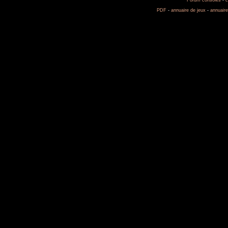
Forum consoles
-
c
PDF
-
annuaire de jeux
-
annuaire