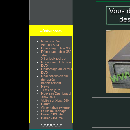
Général XB360
Nouveau Dash
version Beta
Démontage xbox 360
Démontage xbox 360
slim
X8 unlock tool set
Reconnaitre le lecteur
DVD
Démontage du lecteur
DVD
Réactivation disque
dur après
bannissement
News
Tests de jeux
Nouveau Dashboard
Xbox 360
Vidéo sur Xbox 360
Forum
Alimentation externe
Outils de flashage
Boitier CK3 Lite
Boitier CK3 Pro
*-*-*-*-*-*-*