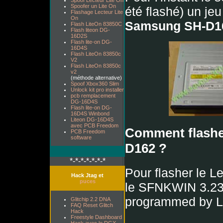
Spoof Lecteur Lite On
Spoofer un Lite On
été flashé) un je
Flashage Lecteur Lite
On
Samsung SH-D1
Flash LiteOn 83850C
Flash liteon DG-
16D2S
Flash lite-on DG-
16D4S
Flash LiteOn 83850c
V2
Flash LiteOn 83850c
v2
(méthode alternative)
Spoof Xbox360 Slim
Unlock kit pro installer
pcb remplacement
DG-16D4S
Flash lite-on DG-
16D4S Winbond
Liteon DG-16D4S
avec PCB Freedom
Comment flashe
PCB Freedom
software
D162 ?
*-*-*-*-*-*-*
Pour flasher le 
Hack Jtag et
puces
le SFNKWIN 3.23
programmed by L
Glitchip 2.2 DNA
FAQ Reset Glitch
Hack
Freestyle Dashboard