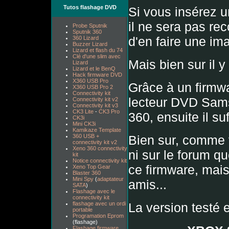
Tutos flashage DVD
Si vous insérez u
il ne sera pas re
Probe Sputnik
Sputnik 360
d'en faire une im
360 Lizard
Buzzer Lizard
Lizard et flash du 74
Clé d'une slim avec
Mais bien sur il y
Lizard
Lizard et le BenQ
Hack firmware DVD
X360 USB Pro
Grâce à un firmwa
X360 USB Pro 2
Connectivity kit
lecteur DVD Sams
Connectivity kit v2
Connectivity kit v3
CK3 Lite
-
CK3 Pro
360, ensuite il su
CK3i
Mini CK3i
Kamikaze Template
Bien sur, comme v
360 USB +
connectivity kit v2
Xeno 360 connectivity
ni sur le forum q
kit
Notice connectivity kit
ce firmware, mai
Xeno Top Gear
Blaster 360
Mini Spy
(
adaptateur
amis...
SATA
)
Flashage avec le
connectivity kit
La version testé e
flashage avec un ordi
portable
Programation Eprom
(flashage)
Flashage firmware