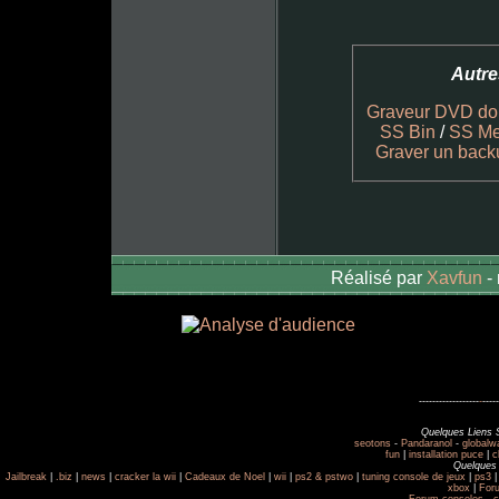
Autre
Graveur DVD do
SS Bin
/
SS Me
Graver un back
Réalisé par
Xavfun
-
------------------
-
-----
Quelques Liens 
seotons
-
Pandaranol
-
globalw
fun
|
installation puce
|
c
Quelques 
Jailbreak
|
.biz
|
news
|
cracker la wii
|
Cadeaux de Noel
|
wii
|
ps2 & pstwo
|
tuning console de jeux
|
ps3
xbox
|
For