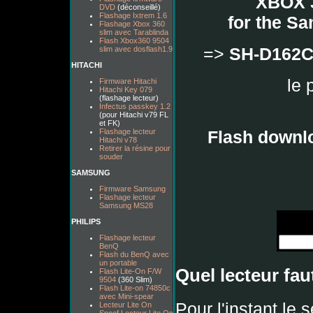
XBOX 3
DVD
(déconseillé)
Flashage Ixtrem 1.6
for the S
Flashage Xbox 360
slim avec Tarablinda
Flash Xbox360 9504
=>
SH-D162
slim avec dosflash1.9
HITACHI
le 
Firmware Hitachi
Hitachi Key 079
(flashage lecteur)
Infectus passkey 1.2
(pour Hitachi v79 FL
et FK)
Flash downl
Flashage lecteur
Hitachi v78
Retirer la résine pour
souder
SAMSUNG
Firmware Samsung
Flashage lecteur
Samsung MS28
PHILIPS
Flashage lecteur
BenQ
Flash du BenQ avec
un portable
Quel lecteur faut
Flash Lite-On F/W
9504
(360 Slim)
Flash Lite-on 74850c
avec Mini-spear
Pour l'instant le 
Lecteur Lite On