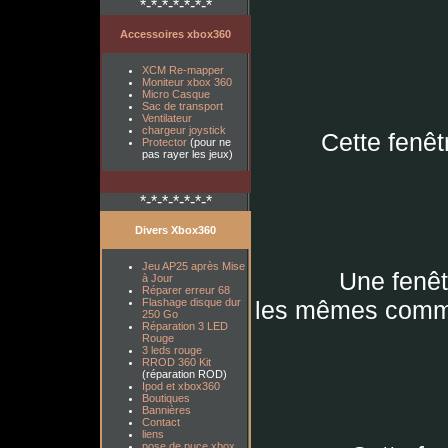
*-*-*-*-*-*-*
Accessoires xbox360
XCM Re-mapper
Moniteur xbox 360
Micro Casque
Sac de transport
Ventilateur
chargeur joystick
Cette fenêt
Protector
(pour ne
pas rayer les jeux)
*-*-*-*-*-*-*
Divers Xbox360
Jeu AP25 après Mise
Une fenêt
à Jour
Réparer erreur 68
Flashage disque dur
les mêmes comma
250 Go
Réparation 3 LED
Rouge
3 leds rouge
RROD 360 Kit
(réparation ROD)
Ipod et xbox360
Boutiques
Bannières
Contact
liens
pose de puce xbox