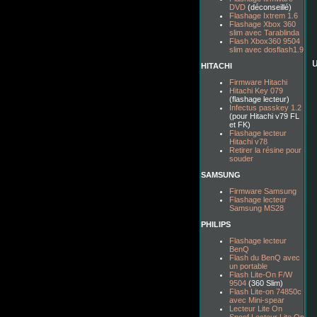
DVD
(déconseillé)
Flashage Ixtrem 1.6
Flashage Xbox 360
slim avec Tarablinda
Flash Xbox360 9504
slim avec dosflash1.9
HITACHI
Firmware Hitachi
Hitachi Key 079
(flashage lecteur)
Infectus passkey 1.2
(pour Hitachi v79 FL
et FK)
Flashage lecteur
Hitachi v78
Retirer la résine pour
souder
SAMSUNG
Firmware Samsung
Flashage lecteur
Samsung MS28
PHILIPS
Flashage lecteur
BenQ
Flash du BenQ avec
un portable
Flash Lite-On F/W
9504
(360 Slim)
Flash Lite-on 74850c
avec Mini-spear
Lecteur Lite On