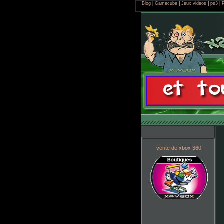
Blog
|
Gamecube
|
Jeux vidéos
|
ps3
|
vente de xbox 360