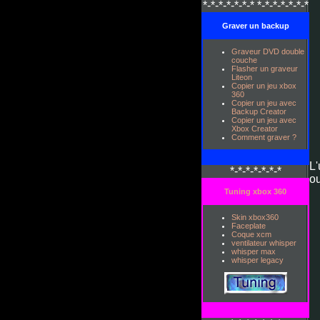
*-*-*-*-*-*-* *-*-*-*-*-*-*
Graver un backup
Graveur DVD double
couche
Flasher un graveur
Liteon
Copier un jeu xbox
360
Copier un jeu avec
Backup Creator
Copier un jeu avec
Xbox Creator
Comment graver ?
L'
*-*-*-*-*-*-*
o
Tuning xbox 360
Skin xbox360
Faceplate
Coque xcm
ventilateur whisper
whisper max
whisper legacy