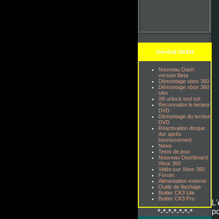
Général XB360
Nouveau Dash
version Beta
Démontage xbox 360
Démontage xbox 360
slim
X8 unlock tool set
Reconnaitre le lecteur
DVD
Démontage du lecteur
DVD
Réactivation disque
dur après
bannissement
News
Tests de jeux
Nouveau Dashboard
Xbox 360
Vidéo sur Xbox 360
Forum
Alimentation externe
Outils de flashage
Boitier CK3 Lite
Boitier CK3 Pro
L
po
*-*-*-*-*-*-*