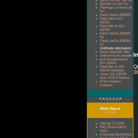
Spoof Lecteur Lite On
Spoofer un Lite On
Flashage Lecteur Lite
On
Flash LiteOn 83850C
Flash liteon DG-
16D2S
Flash lite-on DG-
16D4S
Flash LiteOn 83850c
V2
Flash LiteOn 83850c
v2
(méthode alternative)
Spoof Xbox360 Slim
I
Unlock kit pro installer
pcb remplacement
DG-16D4S
Qu
Flash lite-on DG-
16D4S Winbond
3
Liteon DG-16D4S
avec PCB Freedom
PCB Freedom
software
*-*-*-*-*-*-*
Hack Jtag et
puces
Glitchip 2.2 DNA
FAQ Reset Glitch
Hack
Freestyle Dashboard