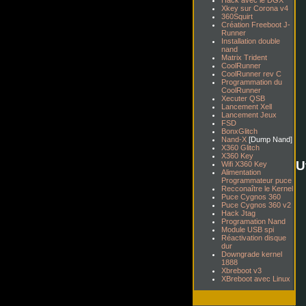
Hack avec le DGX
Xkey sur Corona v4
360Squirt
Création Freeboot J-
Runner
Installation double
nand
Matrix Trident
CoolRunner
CoolRunner rev C
Programmation du
CoolRunner
Xecuter QSB
Lancement Xell
Lancement Jeux
FSD
BonxGlitch
Nand-X
[Dump Nand]
X360 Glitch
X360 Key
U
Wifi X360 Key
Alimentation
Programmateur puce
Recconaître le Kernel
Puce Cygnos 360
Puce Cygnos 360 v2
Hack Jtag
Programation Nand
Module USB spi
Réactivation disque
dur
Downgrade kernel
1888
Xbreboot v3
XBreboot avec Linux