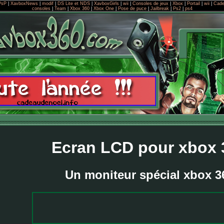
PsP
|
XavboxNews
|
modif
|
DS Lite et NDS
|
XavboxGirls
|
wii
|
Consoles de jeux
|
Xbox
|
Portail
|
wii
|
Cade
consoles
|
Team
|
Xbox 360
|
Xbox One
|
Pose de puce
|
Jailbreak
|
Ps2
|
ps4
Ecran LCD pour xbox 
Un moniteur spécial xbox 3