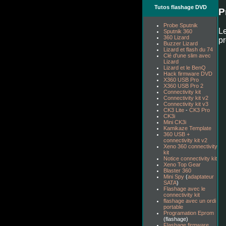
Tutos flashage DVD
P
Probe Sputnik
Le
Sputnik 360
360 Lizard
pr
Buzzer Lizard
Lizard et flash du 74
Clé d'une slim avec
Lizard
Lizard et le BenQ
Hack firmware DVD
X360 USB Pro
X360 USB Pro 2
Connectivity kit
Connectivity kit v2
Connectivity kit v3
CK3 Lite
-
CK3 Pro
CK3i
Mini CK3i
Kamikaze Template
360 USB +
connectivity kit v2
Xeno 360 connectivity
kit
Notice connectivity kit
Xeno Top Gear
Blaster 360
Mini Spy
(
adaptateur
SATA
)
Flashage avec le
connectivity kit
flashage avec un ordi
portable
Programation Eprom
(flashage)
Flashage firmware