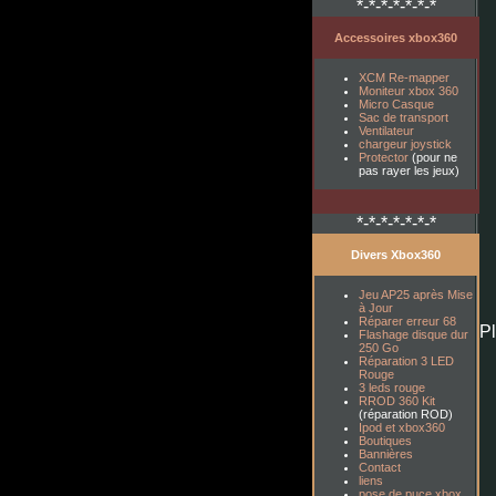
*-*-*-*-*-*-*
Accessoires xbox360
XCM Re-mapper
Moniteur xbox 360
Micro Casque
Sac de transport
Ventilateur
chargeur joystick
Protector
(pour ne
pas rayer les jeux)
*-*-*-*-*-*-*
Divers Xbox360
Jeu AP25 après Mise
à Jour
Réparer erreur 68
P
Flashage disque dur
250 Go
Réparation 3 LED
Rouge
3 leds rouge
RROD 360 Kit
(réparation ROD)
Ipod et xbox360
Boutiques
Bannières
Contact
liens
pose de puce xbox