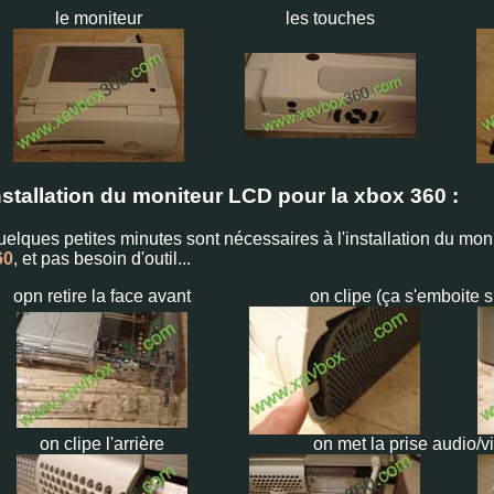
le moniteur
les touches
nstallation du moniteur LCD pour la xbox 360 :
elques petites minutes sont nécessaires à l'installation du mon
60
, et pas besoin d'outil...
opn retire la face avant
on clipe (ça s'emboite s
on clipe l'arrière
on met la prise audio/vi