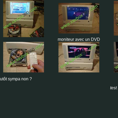
moniteur avec un DVD
lutôt sympa non ?
test