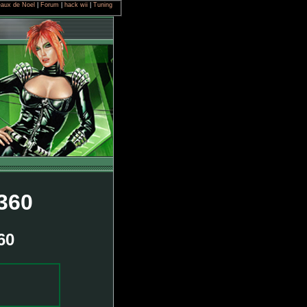
aux de Noel
|
Forum
|
hack wii
|
Tuning
360
60