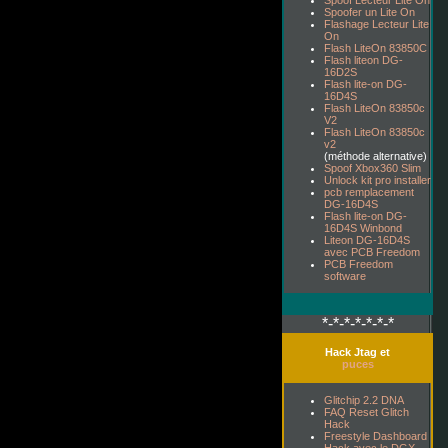
Spoof Lecteur Lite On
Spoofer un Lite On
Flashage Lecteur Lite
On
Flash LiteOn 83850C
Flash liteon DG-
16D2S
Flash lite-on DG-
16D4S
Flash LiteOn 83850c
V2
Flash LiteOn 83850c
v2
(méthode alternative)
Spoof Xbox360 Slim
Unlock kit pro installer
pcb remplacement
DG-16D4S
Flash lite-on DG-
16D4S Winbond
Liteon DG-16D4S
avec PCB Freedom
PCB Freedom
software
*-*-*-*-*-*-*
Hack Jtag et
puces
Glitchip 2.2 DNA
FAQ Reset Glitch
Hack
Freestyle Dashboard