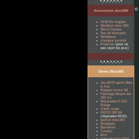
*-*-*-*-*-*-*
o
Accessoires xbox360
XCM Re-mapper
Moniteur xbox 360
Micro Casque
Sac de transport
Ventilateur
chargeur joystick
Protector
(pour ne
pas rayer les jeux)
*-*-*-*-*-*-*
Divers Xbox360
Jeu AP25 après Mise
à Jour
Réparer erreur 68
Flashage disque dur
250 Go
Réparation 3 LED
Rouge
3 leds rouge
RROD 360 Kit
(réparation ROD)
Ipod et xbox360
Boutiques
Bannières
Contact
liens
pose de puce xbox