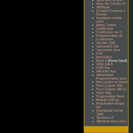
Hack avec le DGX
Xkey sur Corona v4
360Squirt
Création Freeboot J-
Runner
Installation double
nand
Matrix Trident
CoolRunner
CoolRunner rev C
Programmation du
CoolRunner
Xecuter QSB
Lancement Xell
Lancement Jeux
FSD
BonxGlitch
Nand-X
[Dump Nand]
X360 Glitch
X360 Key
Wifi X360 Key
Alimentation
Programmateur puce
Recconaître le Kernel
Puce Cygnos 360
Puce Cygnos 360 v2
Hack Jtag
Programation Nand
Module USB spi
Réactivation disque
dur
Downgrade kernel
1888
Xbreboot v3
XBreboot avec Linux