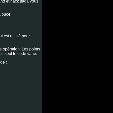
and et hack jtag), vous
 puce.
i est utilisé pour
te opération. Les points
, seul le code varie.
de :