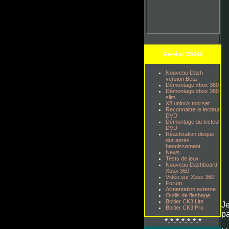
Général XB360
Nouveau Dash
version Beta
Démontage xbox 360
Démontage xbox 360
slim
X8 unlock tool set
Reconnaitre le lecteur
DVD
Démontage du lecteur
DVD
Réactivation disque
dur après
bannissement
News
Tests de jeux
Nouveau Dashboard
Xbox 360
Vidéo sur Xbox 360
Forum
Alimentation externe
Outils de flashage
Boitier CK3 Lite
Je
Boitier CK3 Pro
pa
*-*-*-*-*-*-*