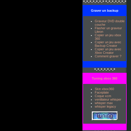
*-*-*-*-*-*-* *-*-*-*-*-*-*
Graver un backup
Graveur DVD double
couche
Flasher un graveur
Liteon
Copier un jeu xbox
360
Copier un jeu avec
Backup Creator
Copier un jeu avec
Xbox Creator
Comment graver ?
*-*-*-*-*-*-*
Tuning xbox 360
Skin xbox360
Faceplate
Coque xcm
ventilateur whisper
whisper max
whisper legacy