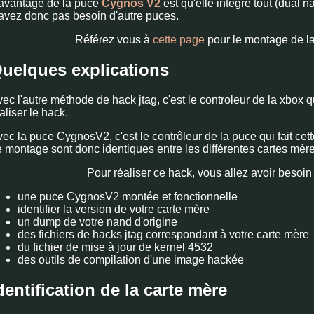
'avantage de la puce
Cygnos V2
est qu'elle intègre tout (dual n
avez donc pas besoin d'autre puces.
Référez vous à
cette page
pour le montage de la
uelques explications
ec l'autre méthode de hack jtag, c'est le controleur de la xbox qu
aliser le hack.
ec la puce CygnosV2, c'est le contrôleur de la puce qui fait cet
 montage sont donc identiques entre les différentes cartes mères
Pour réaliser ce hack, vous allez avoir besoin 
une puce CygnosV2 montée et fonctionnelle
identifier la version de votre carte mère
un dump de votre nand d'origine
des fichiers de hacks jtag correspondant à votre carte mère
du fichier de mise à jour de kernel 4532
des outils de compilation d'une image hackée
dentification de la carte mère