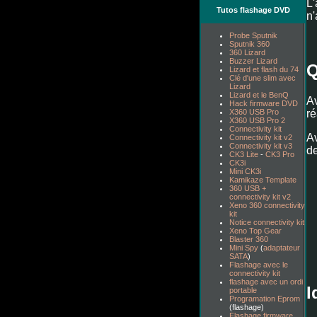
L
Tutos flashage DVD
n'
Probe Sputnik
Sputnik 360
360 Lizard
Buzzer Lizard
Q
Lizard et flash du 74
Clé d'une slim avec
Lizard
Lizard et le BenQ
Av
Hack firmware DVD
ré
X360 USB Pro
X360 USB Pro 2
Connectivity kit
Av
Connectivity kit v2
Connectivity kit v3
de
CK3 Lite
-
CK3 Pro
CK3i
Mini CK3i
Kamikaze Template
360 USB +
connectivity kit v2
Xeno 360 connectivity
kit
Notice connectivity kit
Xeno Top Gear
Blaster 360
Mini Spy
(
adaptateur
SATA
)
Flashage avec le
connectivity kit
flashage avec un ordi
I
portable
Programation Eprom
(flashage)
Flashage firmware