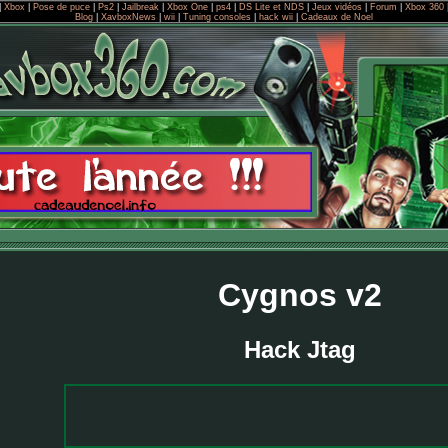
|
Xbox
|
Pose de puce
|
Ps2
|
Jailbreak
|
Xbox One
|
ps4
|
DS Lite et NDS
|
Jeux vidéos
|
Forum
|
Xbox 360
Blog
|
XavboxNews
|
wii
|
Tuning consoles
|
hack wii
|
Cadeaux de Noel
Cygnos v2
Hack Jtag