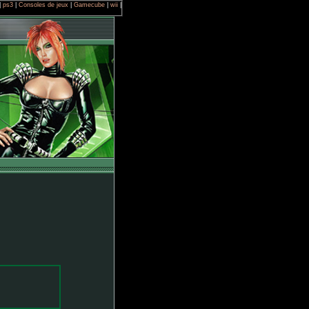
|
ps3
|
Consoles de jeux
|
Gamecube
|
wii
|