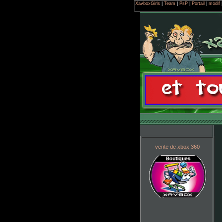
XavboxGirls
|
Team
|
PsP
|
Portail
|
modif
vente de xbox 360