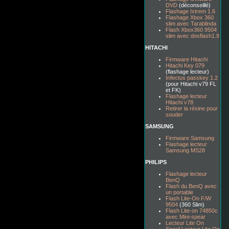
DVD
(déconseillé)
Flashage Ixtrem 1.6
Flashage Xbox 360
slim avec Tarablinda
Flash Xbox360 9504
slim avec dosflash1.9
HITACHI
Firmware Hitachi
Hitachi Key 079
(flashage lecteur)
Infectus passkey 1.2
(pour Hitachi v79 FL
et FK)
Flashage lecteur
Hitachi v78
Retirer la résine pour
souder
SAMSUNG
Firmware Samsung
Flashage lecteur
Samsung MS28
PHILIPS
Flashage lecteur
BenQ
Flash du BenQ avec
un portable
Flash Lite-On F/W
9504
(360 Slim)
Flash Lite-on 74850c
avec Mini-spear
Lecteur Lite On