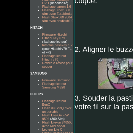
coque.
DVD
(déconseillé)
Flashage Ixtrem 1.6
Flashage Xbox 360
slim avec Tarablinda
Flash Xbox360 9504
slim avec dosflash1.9
HITACHI
Firmware Hitachi
Hitachi Key 079
(flashage lecteur)
Infectus passkey 1.2
2. Aligner le buz
(pour Hitachi v79 FL
et FK)
Flashage lecteur
Hitachi v78
Retirer la résine pour
souder
SAMSUNG
Firmware Samsung
Flashage lecteur
Samsung MS28
PHILIPS
3. Souder la past
Flashage lecteur
votre fil sur la pas
BenQ
Flash du BenQ avec
un portable
Flash Lite-On F/W
9504
(360 Slim)
Flash Lite-on 74850c
avec Mini-spear
Lecteur Lite On