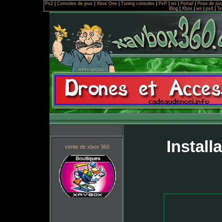
Ps2
|
Consoles de jeux
|
Xbox One
|
Tuning consoles
|
PsP
|
wii
|
Portail
|
Pose de pu
Blog
|
Xbox
|
wii
|
ps4
|
T
Install
vente de xbox 360