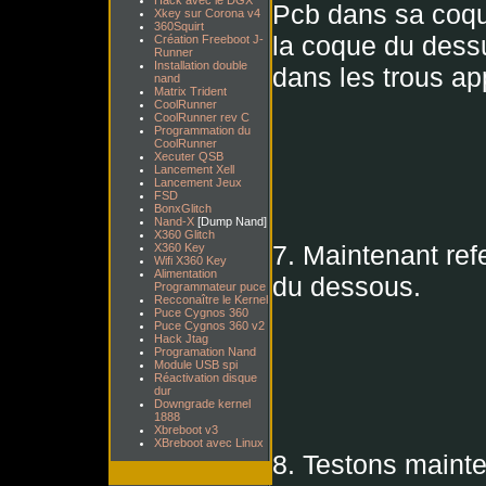
Hack avec le DGX
Pcb dans sa coqu
Xkey sur Corona v4
360Squirt
la coque du dessu
Création Freeboot J-
Runner
Installation double
dans les trous ap
nand
Matrix Trident
CoolRunner
CoolRunner rev C
Programmation du
CoolRunner
Xecuter QSB
Lancement Xell
Lancement Jeux
FSD
BonxGlitch
Nand-X
[Dump Nand]
X360 Glitch
7. Maintenant ref
X360 Key
Wifi X360 Key
Alimentation
du dessous.
Programmateur puce
Recconaître le Kernel
Puce Cygnos 360
Puce Cygnos 360 v2
Hack Jtag
Programation Nand
Module USB spi
Réactivation disque
dur
Downgrade kernel
1888
Xbreboot v3
XBreboot avec Linux
8. Testons maint