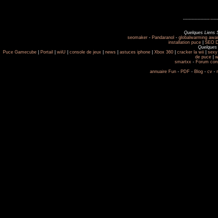
------------------
-
-----
Quelques Liens 
seomaker
-
Pandaranol
-
globalwarming awa
installation puce
|
SEO D
Quelques 
Puce Gamecube
|
Portail
|
wiiU
|
console de jeux
|
news
|
astuces iphone
|
Xbox 360
|
cracker la wii
|
sexy
de puce
|
w
smartxx
-
Forum con
annuaire Fun
-
PDF
-
Blog
-
cv
-