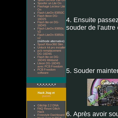
Spoof Lecteur Lite On
Spoofer un Lite On
Flashage Lecteur Lite
On
Flash LiteOn 83850C
Flash liteon DG-
4. Ensuite passez
16D2S
Flash lite-on DG-
16D4S
souder de l'autre
Flash LiteOn 83850c
V2
Flash LiteOn 83850c
v2
(méthode alternative)
Spoof Xbox360 Slim
Unlock kit pro installer
pcb remplacement
DG-16D4S
Flash lite-on DG-
16D4S Winbond
Liteon DG-16D4S
avec PCB Freedom
5. Souder maintena
PCB Freedom
software
*-*-*-*-*-*-*
Hack Jtag et
puces
Glitchip 2.2 DNA
FAQ Reset Glitch
Hack
6. Après avoir s
Freestyle Dashboard