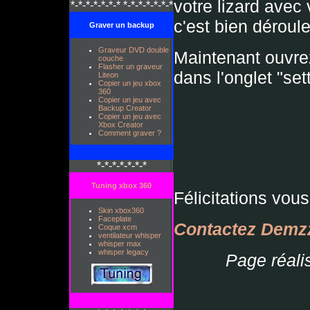
votre lizard avec 
*-*-*-*-*-*-* *-*-*-*-*-*-*
c'est bien déroul
Graver un backup
Graveur DVD double
Maintenant ouvre
couche
Flasher un graveur
dans l'onglet "set
Liteon
Copier un jeu xbox
360
Copier un jeu avec
Backup Creator
Copier un jeu avec
Xbox Creator
Comment graver ?
*-*-*-*-*-*-*
Tuning xbox 360
Félicitations vous
Skin xbox360
Faceplate
Contactez Demz
Coque xcm
ventilateur whisper
whisper max
whisper legacy
Page réali