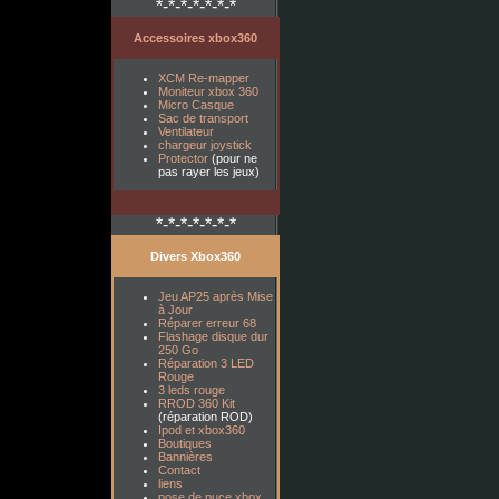
*-*-*-*-*-*-*
Accessoires xbox360
XCM Re-mapper
Moniteur xbox 360
Micro Casque
Sac de transport
Ventilateur
chargeur joystick
Protector
(pour ne
pas rayer les jeux)
*-*-*-*-*-*-*
Divers Xbox360
Jeu AP25 après Mise
à Jour
Réparer erreur 68
Flashage disque dur
250 Go
Réparation 3 LED
Rouge
3 leds rouge
RROD 360 Kit
(réparation ROD)
Ipod et xbox360
Boutiques
Bannières
Contact
liens
pose de puce xbox