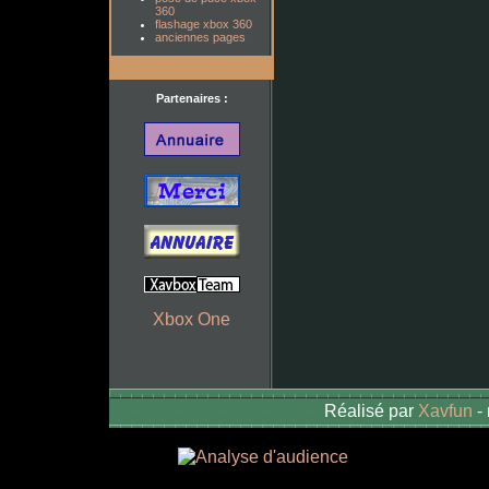
360
flashage xbox 360
anciennes pages
Partenaires :
Xbox One
Réalisé par
Xavfun
-