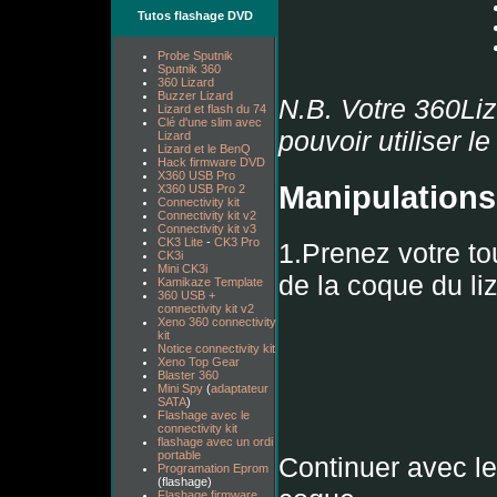
Tutos flashage DVD
Probe Sputnik
Sputnik 360
360 Lizard
Buzzer Lizard
N.B. Votre 360Liz
Lizard et flash du 74
Clé d'une slim avec
pouvoir utiliser l
Lizard
Lizard et le BenQ
Hack firmware DVD
X360 USB Pro
Manipulations
X360 USB Pro 2
Connectivity kit
Connectivity kit v2
Connectivity kit v3
CK3 Lite
-
CK3 Pro
1.Prenez votre to
CK3i
Mini CK3i
de la coque du li
Kamikaze Template
360 USB +
connectivity kit v2
Xeno 360 connectivity
kit
Notice connectivity kit
Xeno Top Gear
Blaster 360
Mini Spy
(
adaptateur
SATA
)
Flashage avec le
connectivity kit
flashage avec un ordi
portable
Continuer avec les
Programation Eprom
(flashage)
Flashage firmware