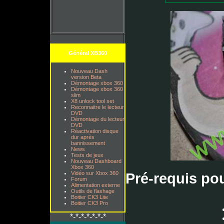
Général XB360
Nouveau Dash
version Beta
Démontage xbox 360
Démontage xbox 360
slim
X8 unlock tool set
Reconnaitre le lecteur
DVD
Démontage du lecteur
DVD
Réactivation disque
dur après
bannissement
News
Tests de jeux
Nouveau Dashboard
Xbox 360
Vidéo sur Xbox 360
Pré-requis pou
Forum
Alimentation externe
Outils de flashage
Boitier CK3 Lite
Boitier CK3 Pro
*-*-*-*-*-*-*