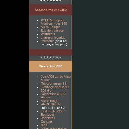
*-*-*-*-*-*-*
Accessoires xbox360
XCM Re-mapper
Moniteur xbox 360
Micro Casque
Sac de transport
Ventilateur
chargeur joystick
Protector
(pour ne
pas rayer les jeux)
*-*-*-*-*-*-*
Divers Xbox360
Jeu AP25 après Mise
à Jour
Réparer erreur 68
Flashage disque dur
250 Go
Réparation 3 LED
Rouge
3 leds rouge
RROD 360 Kit
(réparation ROD)
Ipod et xbox360
Boutiques
Bannières
Contact
liens
pose de puce xbox