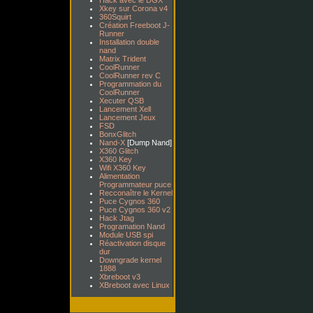
Hack avec le DGX
Xkey sur Corona v4
360Squirt
Création Freeboot J-
Runner
Installation double
nand
Matrix Trident
CoolRunner
CoolRunner rev C
Programmation du
CoolRunner
Xecuter QSB
Lancement Xell
Lancement Jeux
FSD
BonxGlitch
Nand-X
[Dump Nand]
X360 Glitch
X360 Key
Wifi X360 Key
Alimentation
Programmateur puce
Recconaître le Kernel
Puce Cygnos 360
Puce Cygnos 360 v2
Hack Jtag
Programation Nand
Module USB spi
Réactivation disque
dur
Downgrade kernel
1888
Xbreboot v3
XBreboot avec Linux