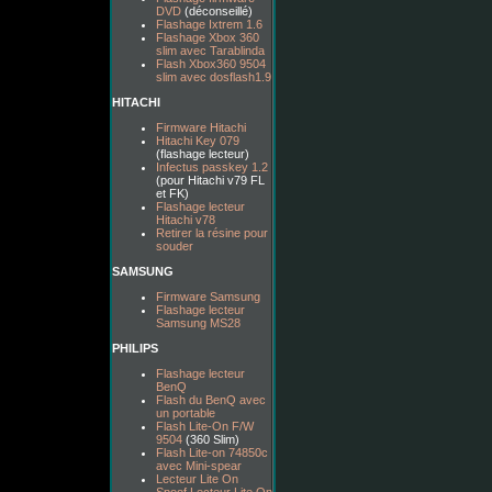
DVD
(déconseillé)
Flashage Ixtrem 1.6
Flashage Xbox 360
slim avec Tarablinda
Flash Xbox360 9504
slim avec dosflash1.9
HITACHI
Firmware Hitachi
Hitachi Key 079
(flashage lecteur)
Infectus passkey 1.2
(pour Hitachi v79 FL
et FK)
Flashage lecteur
Hitachi v78
Retirer la résine pour
souder
SAMSUNG
Firmware Samsung
Flashage lecteur
Samsung MS28
PHILIPS
Flashage lecteur
BenQ
Flash du BenQ avec
un portable
Flash Lite-On F/W
9504
(360 Slim)
Flash Lite-on 74850c
avec Mini-spear
Lecteur Lite On