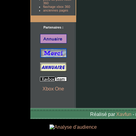
360
flashage xbox 360
anciennes pages
Partenaires :
Xbox One
Réalisé par
Xavfun
-