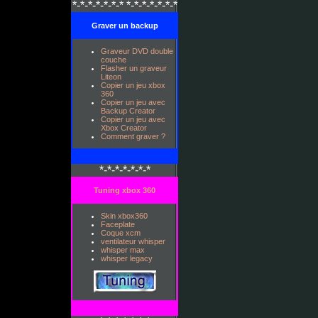
*-*-*-*-*-*-* *-*-*-*-*-*-*
Graver un backup
Graveur DVD double
couche
Flasher un graveur
Liteon
Copier un jeu xbox
360
Copier un jeu avec
Backup Creator
Copier un jeu avec
Xbox Creator
Comment graver ?
*-*-*-*-*-*-*
Tuning xbox 360
Skin xbox360
Faceplate
Coque xcm
ventilateur whisper
whisper max
whisper legacy