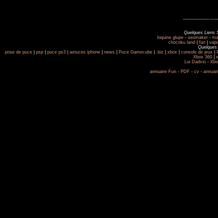
------------------
-
-----
Quelques Liens 
loquine glupe
-
seomaker
-
ma
chocoku land
|
fun
|
vap
Quelques 
pose de puce
|
psp
|
puce ps3
|
astuces iphone
|
news
|
Puce Gamecube
|
.biz
|
xbox
|
console de jeux
|
Xbox 360
|
w
Loi Dadvsi
-
Xbo
annuaire Fun
-
PDF
-
cv
-
annuair