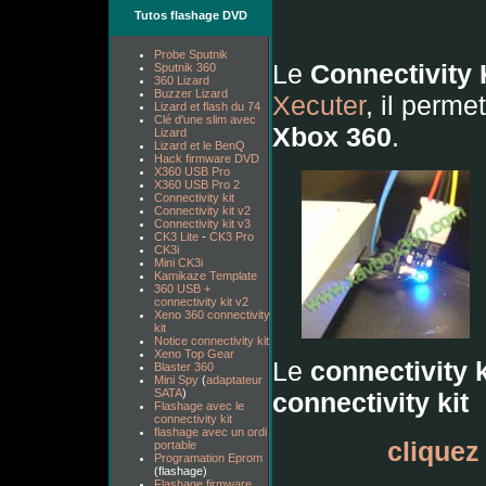
Tutos flashage DVD
Probe Sputnik
Le
Connectivity 
Sputnik 360
360 Lizard
Buzzer Lizard
Xecuter
, il perme
Lizard et flash du 74
Clé d'une slim avec
Xbox 360
.
Lizard
Lizard et le BenQ
Hack firmware DVD
X360 USB Pro
X360 USB Pro 2
Connectivity kit
Connectivity kit v2
Connectivity kit v3
CK3 Lite
-
CK3 Pro
CK3i
Mini CK3i
Kamikaze Template
360 USB +
connectivity kit v2
Xeno 360 connectivity
kit
Notice connectivity kit
Xeno Top Gear
Le
connectivity k
Blaster 360
Mini Spy
(
adaptateur
SATA
)
connectivity kit
Flashage avec le
connectivity kit
flashage avec un ordi
cliquez 
portable
Programation Eprom
(flashage)
Flashage firmware