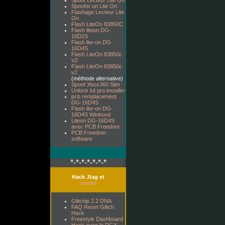
Spoof Lecteur Lite On
Spoofer un Lite On
Flashage Lecteur Lite
On
Flash LiteOn 83850C
Flash liteon DG-
16D2S
Flash lite-on DG-
16D4S
Flash LiteOn 83850c
V2
Flash LiteOn 83850c
v2
(méthode alternative)
Spoof Xbox360 Slim
Unlock kit pro installer
pcb remplacement
DG-16D4S
Flash lite-on DG-
16D4S Winbond
Liteon DG-16D4S
avec PCB Freedom
PCB Freedom
software
*-*-*-*-*-*-*
Hack Jtag et
puces
Glitchip 2.2 DNA
FAQ Reset Glitch
Hack
Freestyle Dashboard