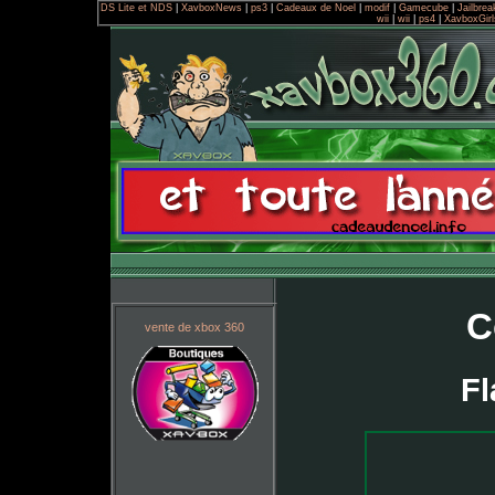
DS Lite et NDS
|
XavboxNews
|
ps3
|
Cadeaux de Noel
|
modif
|
Gamecube
|
Jailbrea
wii
|
wii
|
ps4
|
XavboxGirl
C
vente de xbox 360
Fl