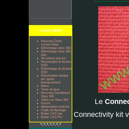
Général XB360
Nouveau Dash
version Beta
Démontage xbox 360
Démontage xbox 360
slim
X8 unlock tool set
Reconnaitre le lecteur
DVD
Démontage du lecteur
DVD
Réactivation disque
dur après
bannissement
News
Tests de jeux
Nouveau Dashboard
Xbox 360
Le
Connect
Vidéo sur Xbox 360
Forum
Alimentation externe
Outils de flashage
Connectivity kit v
Boitier CK3 Lite
Boitier CK3 Pro
*-*-*-*-*-*-*