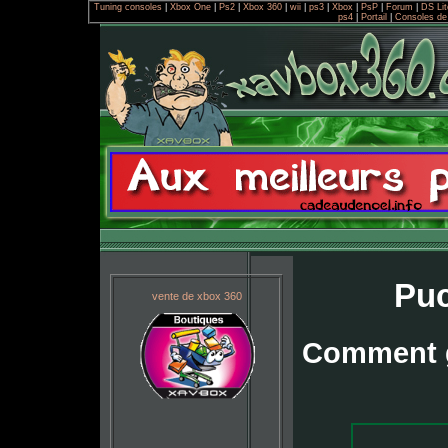
Tuning consoles
|
Xbox One
|
Ps2
|
Xbox 360
|
wii
|
ps3
|
Xbox
|
PsP
|
Forum
|
DS Li
ps4
|
Portail
|
Consoles de
Puc
vente de xbox 360
Comment g