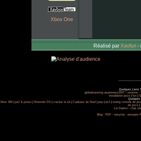
Xbox One
Réalisé par
Xavfun
-
------------------
-
-----
Quelques Liens 
globalwarming awareness2007
-
seotons
-
installation puce
|
fun
|
S
Quelques 
Xbox 360
|
ps2 & pstwo
|
Nintendo DS
|
cracker la wii
|
Cadeaux de Noel
|
psp
|
ps3
|
tuning console de jeu
de puce
|
Loi Dadvsi
-
chat x
Blog
-
PDF
-
easytrip
-
annuaire 