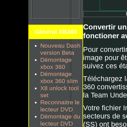
Convertir un
Général XB360
fonctioner a
Nouveau Dash
Pour converti
version Beta
image pour êt
Démontage
suivez ces ét
xbox 360
Démontage
Téléchargez 
xbox 360 slim
360 converti
X8 unlock tool
la Team Unde
set
Reconnaitre le
Votre fichier 
lecteur DVD
secteurs de s
Démontage du
lecteur DVD
(SS) ont besoi