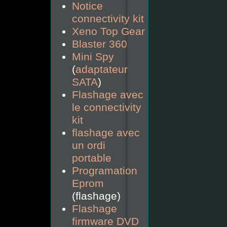
Notice
connectivity kit
Xeno Top Gear
Blaster 360
Mini Spy
(
adaptateur
SATA
)
Flashage avec
le connectivity
kit
flashage avec
un ordi
portable
Programation
Eprom
(flashage)
Flashage
firmware DVD