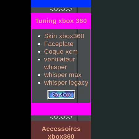
*-*-*-*-*-*-*
Tuning xbox 360
Skin xbox360
Faceplate
Coque xcm
ventilateur
whisper
whisper max
whisper legacy
*-*-*-*-*-*-*
Accessoires
xbox360