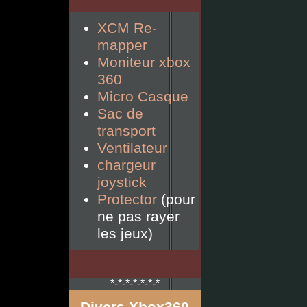
XCM Re-
mapper
Moniteur xbox
360
Micro Casque
Sac de
transport
Ventilateur
chargeur
joystick
Protector
(pour
ne pas rayer
les jeux)
*-*-*-*-*-*-*