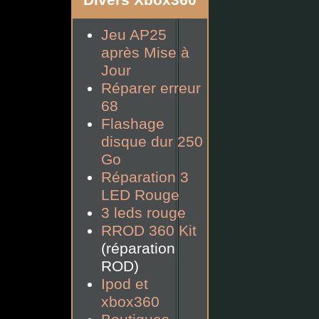
Divers Xbox360
Jeu AP25
après Mise à
Jour
Réparer erreur
68
Flashage
disque dur 250
Go
Réparation 3
LED Rouge
3 leds rouge
RROD 360 Kit
(réparation
ROD)
Ipod et
xbox360