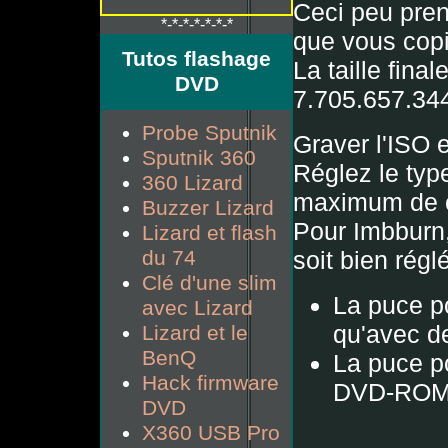
Ceci peu pren
*-*-*-*-*-*-*
que vous copi
Tutos flashage
La taille fin
DVD
7.705.657.344
Probe Sputnik
Graver l'ISO 
Sputnik 360
Réglez le typ
360 Lizard
maximum de co
Buzzer Lizard
Pour Imbburn, 
Lizard et flash
du 74
soit bien rég
Clé d'une slim
La puce p
avec Lizard
qu'avec 
Lizard et le
BenQ
La puce po
Hack firmware
DVD-ROM 
DVD
X360 USB Pro