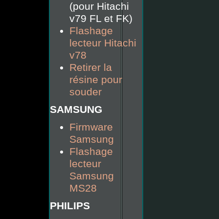
(pour Hitachi
v79 FL et FK)
Flashage
lecteur Hitachi
v78
Retirer la
résine pour
souder
SAMSUNG
Firmware
Samsung
Flashage
lecteur
Samsung
MS28
PHILIPS