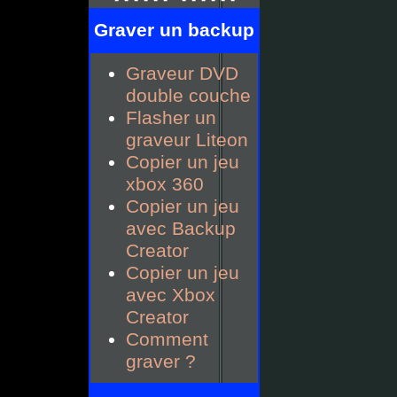
Graver un backup
Graveur DVD
double couche
Flasher un
graveur Liteon
Copier un jeu
xbox 360
Copier un jeu
avec Backup
Creator
Copier un jeu
avec Xbox
Creator
Comment
graver ?