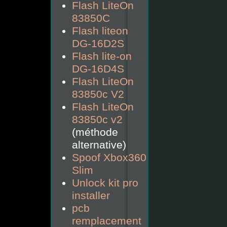
Flash LiteOn
83850C
Flash liteon
DG-16D2S
Flash lite-on
DG-16D4S
Flash LiteOn
83850c V2
Flash LiteOn
83850c v2
(méthode
alternative)
Spoof Xbox360
Slim
Unlock kit pro
installer
pcb
remplacement