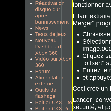
Réactivation
fonctionner 
disque dur
Il faut extra
après
bannissement
Merger" prog
News
Choisissez
Tests de jeux
Nouveau
Sélection
Dashboard
Image.000
Xbox 360
Cliquez su
Vidéo sur Xbox
"offsert" 
360
Entrez le 
Forum
et appuyez
Alimentation
externe
Ceci crée un f
Outils de
flashage
Lancer "conver
Boitier CK3 Lite
sécurité, et p
Boitier CK3 Pro