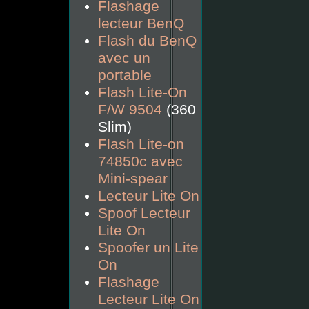
Flashage
lecteur BenQ
Flash du BenQ
avec un
portable
Flash Lite-On
F/W 9504
(360
Slim)
Flash Lite-on
74850c avec
Mini-spear
Lecteur Lite On
Spoof Lecteur
Lite On
Spoofer un Lite
On
Flashage
Lecteur Lite On