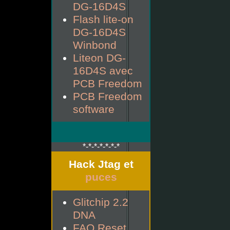
DG-16D4S
Flash lite-on
DG-16D4S
Winbond
Liteon DG-
16D4S avec
PCB Freedom
PCB Freedom
software
*-*-*-*-*-*-*
Hack Jtag et
puces
Glitchip 2.2
DNA
FAQ Reset