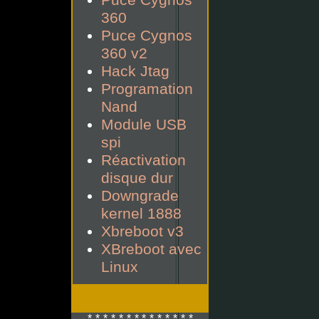
Puce Cygnos
360
Puce Cygnos
360 v2
Hack Jtag
Programation
Nand
Module USB
spi
Réactivation
disque dur
Downgrade
kernel 1888
Xbreboot v3
XBreboot avec
Linux
*-*-*-*-*-*-* *-*-*-*-*-*-*