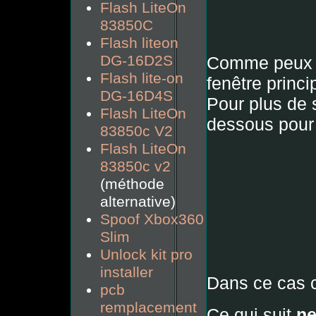
Flash LiteOn
83850C
Flash liteon
DG-16D2S
Comme peux n
Flash lite-on
fenêtre princi
DG-16D4S
Pour plus de 
Flash LiteOn
dessous pour 
83850c V2
Flash LiteOn
83850c v2
(méthode
alternative)
Spoof Xbox360
Slim
Unlock kit pro
installer
Dans ce cas c
pcb
remplacement
Ce qui suit
ne