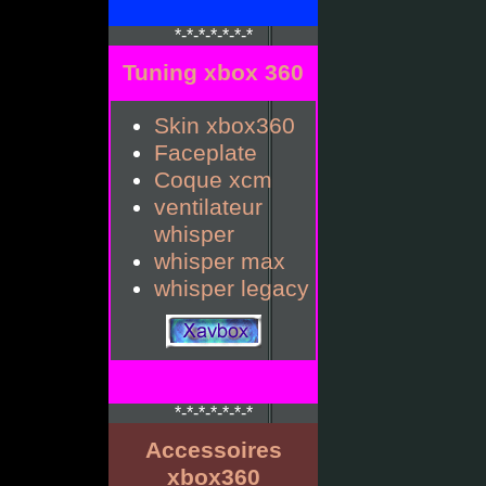
*-*-*-*-*-*-*
Tuning xbox 360
Skin xbox360
Faceplate
Coque xcm
ventilateur
whisper
whisper max
whisper legacy
*-*-*-*-*-*-*
Accessoires
xbox360