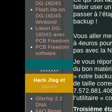
DG-16D4S
falloir user u
Flash lite-on
passer à l’ét
DG-16D4S
backup !
Winbond
Liteon DG-
16D4S avec
Vous aller me
PCB Freedom
à 4euros pour
PCB Freedom
pas avec la 
software
Je vous répon
du bon matérie
*-*-*-*-*-*-*
» notre backu
Hack Jtag et
de taille corre
puces
7.572.881.40
l’utilitaire «
Glitchip 2.2
DNA
Troisième ét
FAQ Reset