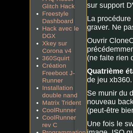
sur support D
Glitch Hack
Freestyle
La procédure 
Dashboard
graver. Ne pa
Hack avec le
DGX
Ouvrir CloneCd
Xkey sur
précédemment 
Corona v4
(ne faite rien
360Squirt
Création
Quatrième ét
Freeboot J-
de jeu xb360.
Runner
Installation
Se munir du dv
double nand
nouveau backu
Matrix Trident
(peut-être bie
CoolRunner
CoolRunner
Une fois le s
rev C
image .ISO qui
Programmation