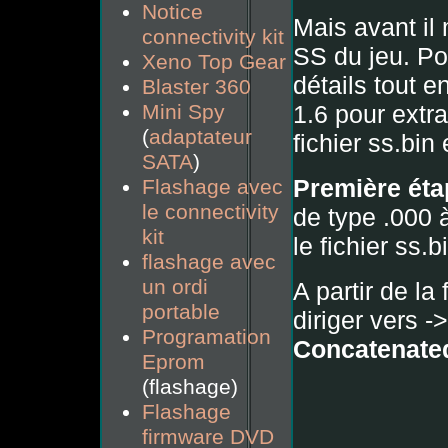
Notice
Mais avant il 
connectivity kit
SS du jeu. Po
Xeno Top Gear
détails tout e
Blaster 360
1.6 pour extra
Mini Spy
(
adaptateur
fichier ss.bin
SATA
)
Première éta
Flashage avec
le connectivity
de type .000 à
kit
le fichier ss.
flashage avec
un ordi
A partir de la
portable
diriger vers -
Programation
Concatenate
Eprom
(flashage)
Flashage
firmware DVD