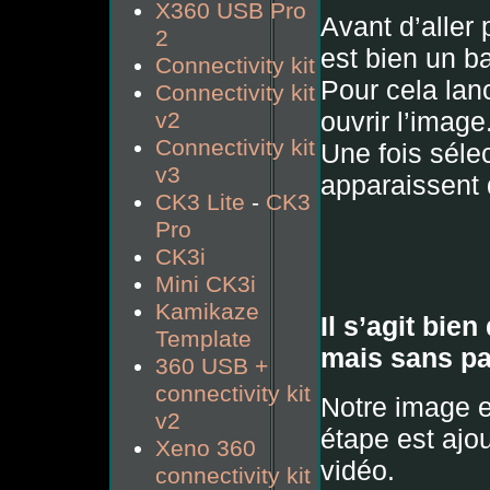
X360 USB Pro
Avant d’aller 
2
est bien un 
Connectivity kit
Pour cela lan
Connectivity kit
ouvrir l’image
v2
Connectivity kit
Une fois sélec
v3
apparaissent 
CK3 Lite
-
CK3
Pro
CK3i
Mini CK3i
Kamikaze
Il s’agit bie
Template
mais sans par
360 USB +
connectivity kit
Notre image e
v2
étape est ajou
Xeno 360
vidéo.
connectivity kit