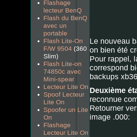
Flashage
lecteur BenQ
Flash du BenQ
avec un
portable
Le nouveau ba
Flash Lite-On
F/W 9504
(360
on bien été cr
Slim)
Pour rappel, l
Flash Lite-on
correspond bi
74850c avec
backups xb36
Mini-spear
Lecteur Lite On
Deuxième éta
Spoof Lecteur
reconnue co
Lite On
Retourner vers
Spoofer un Lite
image .000:
On
Flashage
Lecteur Lite On