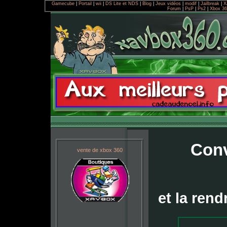
Gamecube
|
Portail
|
wii
|
DS Lite et NDS
|
Blog
|
Jeux vidéos
|
modif
|
Jailbreak
|
X
Forum
|
PsP
|
Ps2
|
Xbox 36
Conv
vente de xbox 360
et la ren