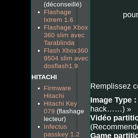
(déconseillé)
Flashage
pour
Ixtrem 1.6
Flashage Xbox
360 slim avec
Tarablinda
Flash Xbox360
9504 slim avec
dosflash1.9
HITACHI
Remplissez c
Firmware
Hitachi
Image Type :
Hitachi Key
hack……) »
079
(flashage
Vidéo partiti
lecteur)
(Recommende
Infectus
passkey 1.2
Game partitio