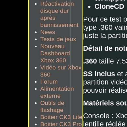
Réactivation
CloneCD
disque dur
après
Pour ce test 
bannissement
type .360 vali
News
juste la parti
Tests de jeux
Nouveau
Détail de not
Dashboard
.360
taille 7.
Xbox 360
Vidéo sur Xbox
SS inclus
et 
360
partition vidé
Forum
Alimentation
pouvoir réali
externe
Matériels sou
Outils de
flashage
Console : Xb
Boitier CK3 Lite
lentille réglé
Boitier CK3 Pro