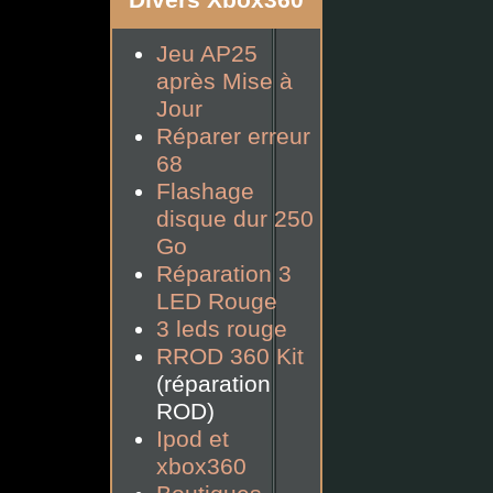
Divers Xbox360
Jeu AP25
après Mise à
Jour
Réparer erreur
68
Flashage
disque dur 250
Go
Réparation 3
LED Rouge
3 leds rouge
RROD 360 Kit
(réparation
ROD)
Ipod et
xbox360