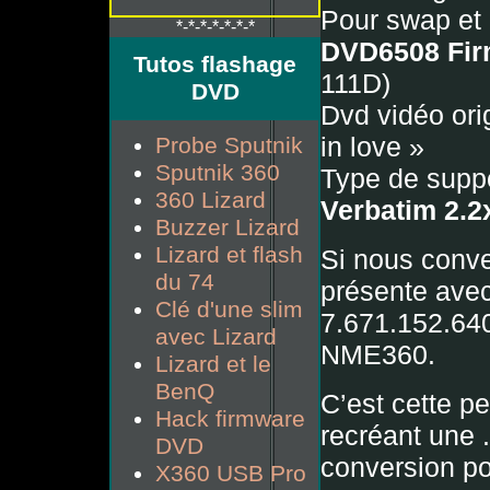
Pour swap et 
*-*-*-*-*-*-*
DVD6508 Fi
Tutos flashage
111D)
DVD
Dvd vidéo ori
in love »
Probe Sputnik
Sputnik 360
Type de suppo
360 Lizard
Verbatim 2.2
Buzzer Lizard
Lizard et flash
Si nous conve
du 74
présente avec
Clé d'une slim
7.671.152.640
avec Lizard
NME360.
Lizard et le
BenQ
C’est cette pe
Hack firmware
recréant une .
DVD
conversion p
X360 USB Pro