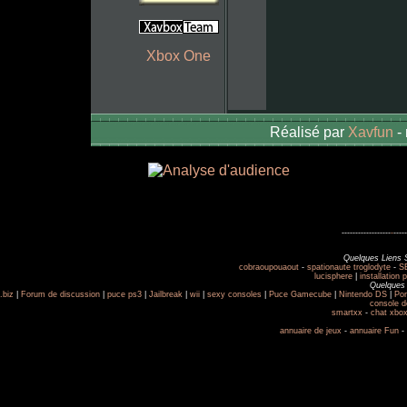
Xbox One
Réalisé par
Xavfun
-
------------------
-
-----
Quelques Liens 
cobraoupouaout
-
spationaute troglodyte
-
SE
lucisphere
|
installation 
Quelques 
.biz
|
Forum de discussion
|
puce ps3
|
Jailbreak
|
wii
|
sexy consoles
|
Puce Gamecube
|
Nintendo DS
|
Por
console d
smartxx
-
chat xbo
annuaire de jeux
-
annuaire Fun
-