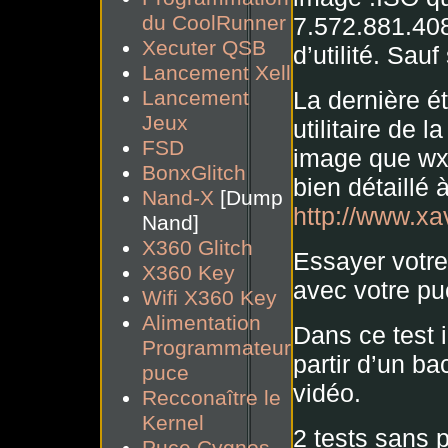
du CoolRunner
7.572.881.408
Xecuter QSB
d’utilité. Sau
Lancement Xell
La dernière é
Lancement
Jeux
utilitaire de 
FSD
image que wxri
BonxGlitch
bien détaillé 
Nand-X
[Dump
http://www.x
Nand]
X360 Glitch
Essayer votre 
X360 Key
avec votre p
Wifi X360 Key
Alimentation
Dans ce test 
Programmateur
partir d’un ba
puce
vidéo.
Recconaître le
Kernel
2 tests sans p