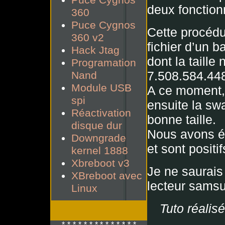
Puce Cygnos
deux fonction
360
Puce Cygnos
Cette procédu
360 v2
fichier d’un b
Hack Jtag
dont la taille
Programation
7.508.584.44
Nand
Module USB
A ce moment, 
spi
ensuite la sw
Réactivation
bonne taille.
disque dur
Nous avons ég
Downgrade
et sont positif
kernel 1888
Xbreboot v3
Je ne saurais 
XBreboot avec
lecteur sams
Linux
Tuto réalis
*-*-*-*-*-*-* *-*-*-*-*-*-*