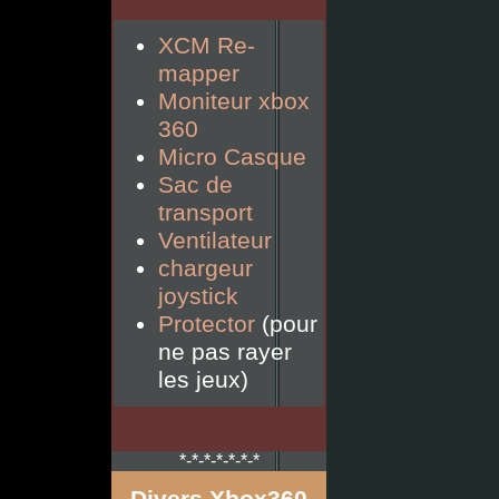
XCM Re-
mapper
Moniteur xbox
360
Micro Casque
Sac de
transport
Ventilateur
chargeur
joystick
Protector
(pour
ne pas rayer
les jeux)
*-*-*-*-*-*-*