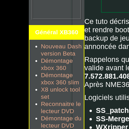
Ce tuto décris
et rendre bo
Général XB360
backup de jeu 
annoncée dans
Nouveau Dash
version Beta
Rappelons que
Démontage
valide avant 
xbox 360
Démontage
7.572.881.40
xbox 360 slim
Après NME36
X8 unlock tool
Logiciels util
set
Reconnaitre le
SS_patch
lecteur DVD
SS-Merge
Démontage du
lecteur DVD
WXripper