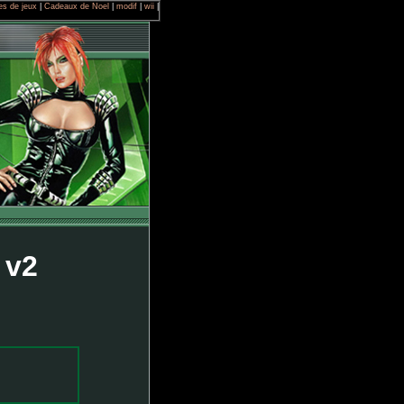
s de jeux
|
Cadeaux de Noel
|
modif
|
wii
|
 v2