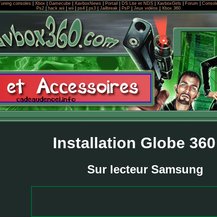
Tuning consoles
|
Xbox
|
Gamecube
|
XavboxNews
|
Portail
|
DS Lite et NDS
|
XavboxGirls
|
Forum
|
Console
Ps2
|
hack wii
|
wii
|
ps4
|
ps3
|
Jailbreak
|
PsP
|
Jeux vidéos
|
Xbox 360
Installation Globe 360
Sur lecteur Samsung