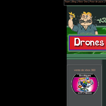
Team
|
Blog
|
Xbox One
|
Pose de puce
|
vente de xbox 360