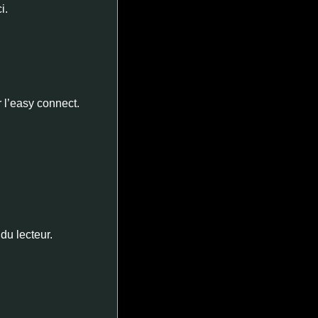
i.
r l’easy connect.
 du lecteur.