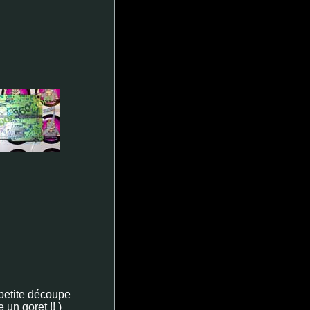
 petite découpe
 un goret !! )