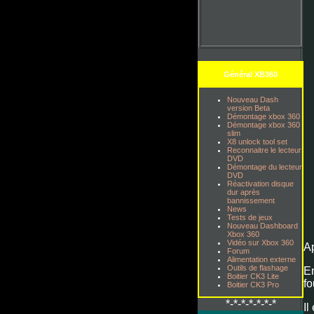
Général XB360
Nouveau Dash
version Beta
Démontage xbox 360
Démontage xbox 360
slim
X8 unlock tool set
Reconnaitre le lecteur
DVD
Démontage du lecteur
DVD
Réactivation disque
dur après
bannissement
News
Tests de jeux
Nouveau Dashboard
Xbox 360
Vidéo sur Xbox 360
Ap
Forum
Alimentation externe
Outils de flashage
En
Boitier CK3 Lite
fo
Boitier CK3 Pro
*-*-*-*-*-*-*
Il