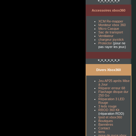
*-*-*-*-*-*-*
Accessoires xbox360
XCM Re-mapper
Moniteur xbox 360
Micro Casque
Sac de transport
Ventilateur
chargeur joystick
Protector
(pour ne
pas rayer les jeux)
*-*-*-*-*-*-*
Divers Xbox360
Jeu AP25 après Mise
à Jour
Réparer erreur 68
Flashage disque dur
250 Go
Réparation 3 LED
Rouge
3 leds rouge
RROD 360 Kit
(réparation ROD)
Ipod et xbox360
Boutiques
Bannières
Contact
liens
pose de puce xbox