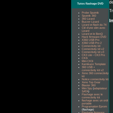
de
Tutos flashage DVD
Tr
Probe Sputnik
Sputnik 360
360 Lizard
I
Buzzer Lizard
Lizard et flash du 74
Clé d'une slim avec
Lizard
Lizard et le BenQ
Hack firmware DVD
X360 USB Pro
X360 USB Pro 2
Connectivity kit
Connectivity kit v2
Connectivity kit v3
CK3 Lite
-
CK3 Pro
CK3i
Mini CK3i
Kamikaze Template
360 USB +
connectivity kit v2
Xeno 360 connectivity
kit
Notice connectivity kit
Xeno Top Gear
Blaster 360
Mini Spy
(
adaptateur
SATA
)
Flashage avec le
connectivity kit
flashage avec un ordi
portable
Programation Eprom
(flashage)
Flashage firmware