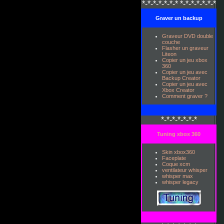
*-*-*-*-*-*-* *-*-*-*-*-*-*
Graver un backup
Graveur DVD double
couche
Flasher un graveur
Liteon
Copier un jeu xbox
360
Copier un jeu avec
Backup Creator
Copier un jeu avec
Xbox Creator
Comment graver ?
*-*-*-*-*-*-*
Tuning xbox 360
Skin xbox360
Faceplate
Coque xcm
ventilateur whisper
whisper max
whisper legacy