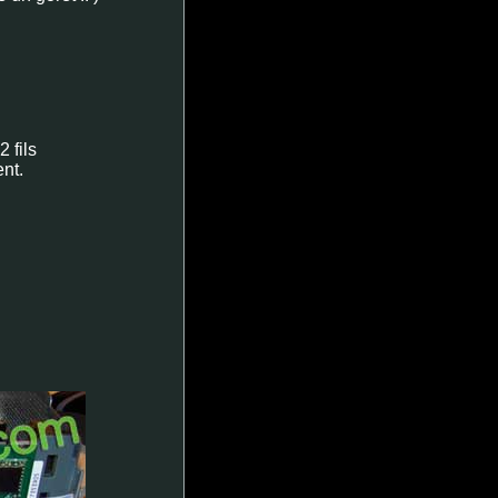
 fils
nt.