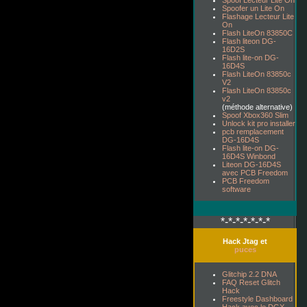
Spoof Lecteur Lite On
Spoofer un Lite On
Flashage Lecteur Lite
On
Flash LiteOn 83850C
Flash liteon DG-
16D2S
Flash lite-on DG-
16D4S
Flash LiteOn 83850c
V2
Flash LiteOn 83850c
v2
(méthode alternative)
Spoof Xbox360 Slim
Unlock kit pro installer
pcb remplacement
DG-16D4S
Flash lite-on DG-
16D4S Winbond
Liteon DG-16D4S
avec PCB Freedom
PCB Freedom
software
*-*-*-*-*-*-*
Hack Jtag et
puces
Glitchip 2.2 DNA
FAQ Reset Glitch
Hack
Freestyle Dashboard