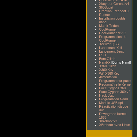
Hack avec le DGX
Xkey sur Corona v4
360Squirt
Création Freeboot J-
Runner
Installation double
nand
Matrix Trident
CoolRunner
CoolRunner rev C
Programmation du
CoolRunner
Xecuter QSB
Lancement Xell
Lancement Jeux
FSD
BonxGlitch
Nand-X
[Dump Nand]
X360 Glitch
X360 Key
Wifi X360 Key
Alimentation
Programmateur puce
Recconaître le Kernel
Puce Cygnos 360
Puce Cygnos 360 v2
Hack Jtag
Programation Nand
Module USB spi
Réactivation disque
dur
Downgrade kernel
1888
Xbreboot v3
XBreboot avec Linux