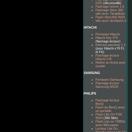
DVD
(déconseillé)
Flashage Ixtrem 1.6
Flashage Xbox 360
slim avec Tarablinda
Flash Xbox360 9504
slim avec dosflash1.9
HITACHI
Firmware Hitachi
Hitachi Key 079
(flashage lecteur)
Infectus passkey 1.2
(pour Hitachi v79 FL
et FK)
Flashage lecteur
Hitachi v78
Retirer la résine pour
souder
SAMSUNG
Firmware Samsung
Flashage lecteur
Samsung MS28
PHILIPS
Flashage lecteur
BenQ
Flash du BenQ avec
un portable
Flash Lite-On F/W
9504
(360 Slim)
Flash Lite-on 74850c
avec Mini-spear
Lecteur Lite On