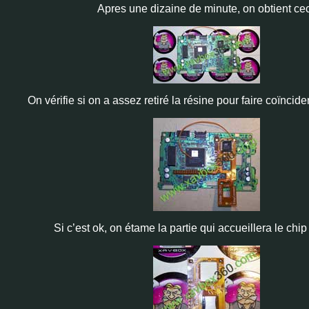
Apres une dizaine de minute, on obtient cec
On vérifie si on a assez retiré la résine pour faire coïncide
Si c’est ok, on étame la partie qui accueillera le chip