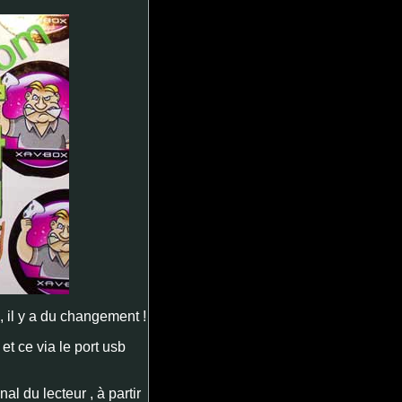
s , il y a du changement !
et ce via le port usb
al du lecteur , à partir