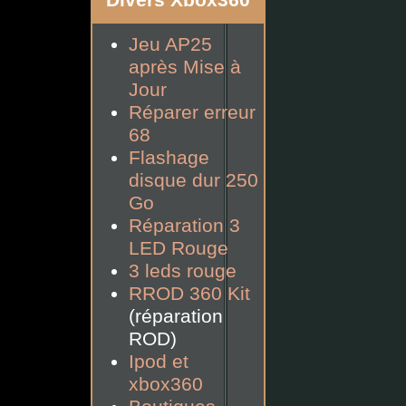
Divers Xbox360
Jeu AP25
après Mise à
Jour
Réparer erreur
68
Flashage
disque dur 250
Go
Réparation 3
LED Rouge
3 leds rouge
RROD 360 Kit
(réparation
ROD)
Ipod et
xbox360