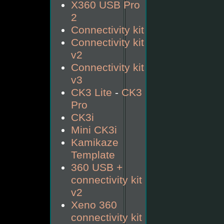
X360 USB Pro
2
Connectivity kit
Connectivity kit
v2
Connectivity kit
v3
CK3 Lite
-
CK3
Pro
CK3i
Mini CK3i
Kamikaze
Template
360 USB +
connectivity kit
v2
Xeno 360
connectivity kit