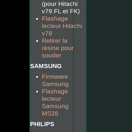
(pour Hitachi
v79 FL et FK)
Flashage
lecteur Hitachi
v78
Retirer la
résine pour
souder
SAMSUNG
Firmware
Samsung
Flashage
lecteur
Samsung
MS28
PHILIPS