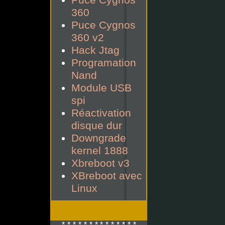
Puce Cygnos
360
Puce Cygnos
360 v2
Hack Jtag
Programation
Nand
Module USB
spi
Réactivation
disque dur
Downgrade
kernel 1888
Xbreboot v3
XBreboot avec
Linux
*-*-*-*-*-*-* *-*-*-*-*-*-*