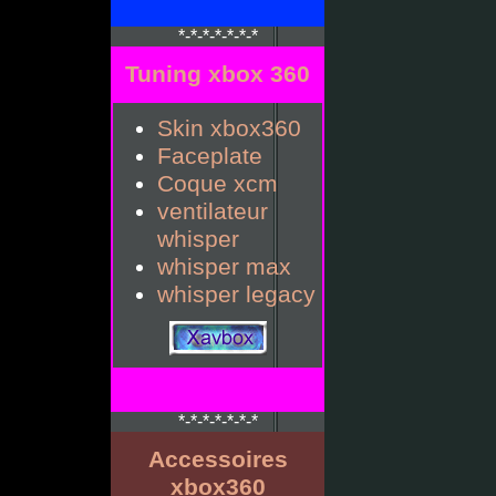
*-*-*-*-*-*-*
Tuning xbox 360
Skin xbox360
Faceplate
Coque xcm
ventilateur
whisper
whisper max
whisper legacy
*-*-*-*-*-*-*
Accessoires
xbox360