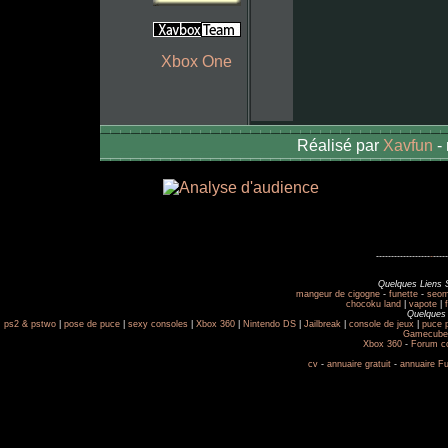
Xbox One
Réalisé par
Xavfun
-
------------------
-
-----
Quelques Liens 
mangeur de cigogne
-
funette
-
seom
chocoku land
|
vapote
|
Quelques 
ps2 & pstwo
|
pose de puce
|
sexy consoles
|
Xbox 360
|
Nintendo DS
|
Jailbreak
|
console de jeux
|
puce 
Gamecube
Xbox 360
-
Forum c
cv
-
annuaire gratuit
-
annuaire F