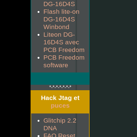
DG-16D4S
Flash lite-on
DG-16D4S
Winbond
Liteon DG-
16D4S avec
PCB Freedom
PCB Freedom
software
*-*-*-*-*-*-*
Hack Jtag et
puces
Glitchip 2.2
DNA
FAQ Reset