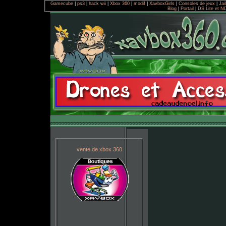
Gamecube
|
ps3
|
hack wii
|
Xbox 360
|
modif
|
XavboxGirls
|
Consoles de jeux
|
Jai
Blog
|
Portail
|
DS Lite et N
vente de xbox 360