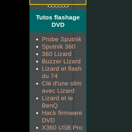
*-*-*-*-*-*-*
Tutos flashage
DVD
Probe Sputnik
Sputnik 360
360 Lizard
Buzzer Lizard
Lizard et flash
du 74
Clé d'une slim
avec Lizard
Lizard et le
BenQ
Hack firmware
DVD
X360 USB Pro