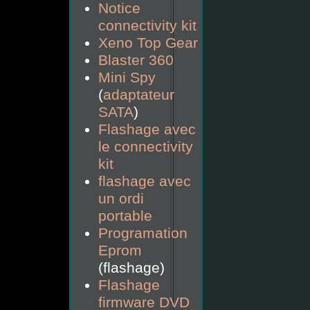
Notice
connectivity kit
Xeno Top Gear
Blaster 360
Mini Spy
(
adaptateur
SATA
)
Flashage avec
le connectivity
kit
flashage avec
un ordi
portable
Programation
Eprom
(flashage)
Flashage
firmware DVD