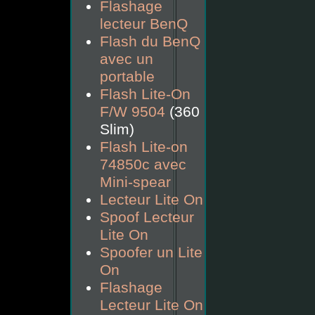
Flashage
lecteur BenQ
Flash du BenQ
avec un
portable
Flash Lite-On
F/W 9504
(360
Slim)
Flash Lite-on
74850c avec
Mini-spear
Lecteur Lite On
Spoof Lecteur
Lite On
Spoofer un Lite
On
Flashage
Lecteur Lite On