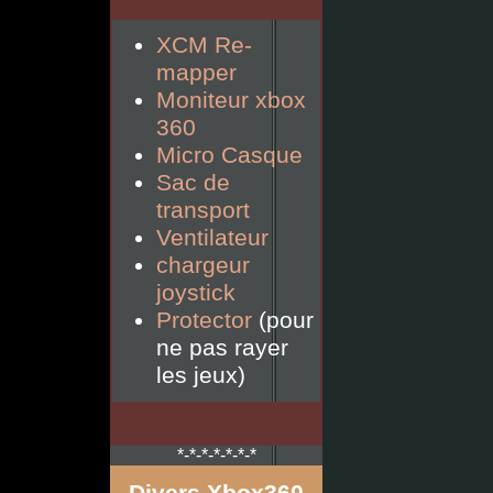
XCM Re-
mapper
Moniteur xbox
360
Micro Casque
Sac de
transport
Ventilateur
chargeur
joystick
Protector
(pour
ne pas rayer
les jeux)
*-*-*-*-*-*-*