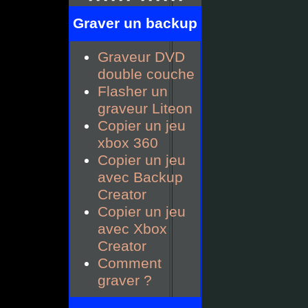
Graver un backup
Graveur DVD
double couche
Flasher un
graveur Liteon
Copier un jeu
xbox 360
Copier un jeu
avec Backup
Creator
Copier un jeu
avec Xbox
Creator
Comment
graver ?