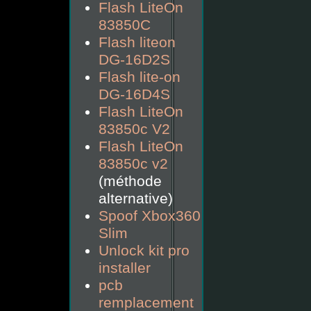
Flash LiteOn
83850C
Flash liteon
DG-16D2S
Flash lite-on
DG-16D4S
Flash LiteOn
83850c V2
Flash LiteOn
83850c v2
(méthode
alternative)
Spoof Xbox360
Slim
Unlock kit pro
installer
pcb
remplacement