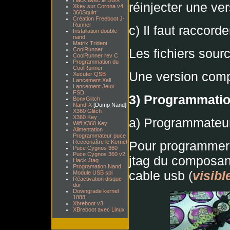
Hack avec le DGX
réinjecter une ve
Xkey sur Corona v4
360Squirt
Création Freeboot J-
Runner
c) Il faut raccord
Installation double
nand
Matrix Trident
CoolRunner
Les fichiers sou
CoolRunner rev C
Programmation du
CoolRunner
Une version comp
Xecuter QSB
Lancement Xell
Lancement Jeux
FSD
3) Programmati
BonxGlitch
Nand-X
[Dump Nand]
X360 Glitch
X360 Key
a) Programmateu
Wifi X360 Key
Alimentation
Programmateur puce
Recconaître le Kernel
Pour programmer l
Puce Cygnos 360
Puce Cygnos 360 v2
jtag du composant.
Hack Jtag
Programation Nand
cable usb (
visible
Module USB spi
Réactivation disque
dur
Downgrade kernel
1888
Xbreboot v3
XBreboot avec Linux