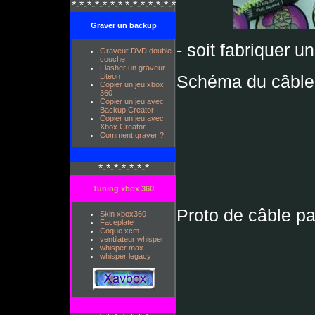
*-*-*-*-*-*-* *-*-*-*-*-*-*
Graver un backup
- soit fabriquer un
Graveur DVD double
couche
Flasher un graveur
Liteon
Schéma du câble 
Copier un jeu xbox
360
Copier un jeu avec
Backup Creator
Copier un jeu avec
Xbox Creator
Comment graver ?
*-*-*-*-*-*-*
Tuning xbox 360
Proto de câble par
Skin xbox360
Faceplate
Coque xcm
ventilateur whisper
whisper max
whisper legacy