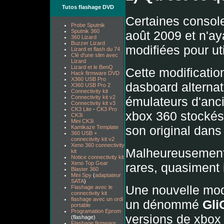
Tutos flashage DVD
Certaines conso
Probe Sputnik
Sputnik 360
août 2009 et n'ay
360 Lizard
Buzzer Lizard
modifiées pour uti
Lizard et flash du 74
Clé d'une slim avec
Lizard
Lizard et le BenQ
Cette modificatio
Hack firmware DVD
X360 USB Pro
dasboard alternat
X360 USB Pro 2
Connectivity kit
Connectivity kit v2
émulateurs d'anc
Connectivity kit v3
CK3 Lite
-
CK3 Pro
xbox 360 stockés 
CK3i
Mini CK3i
son original dans
Kamikaze Template
360 USB +
connectivity kit v2
Xeno 360 connectivity
Malheureusement 
kit
Notice connectivity kit
Xeno Top Gear
rares, quasiment 
Blaster 360
Mini Spy
(
adaptateur
SATA
)
Une nouvelle modi
Flashage avec le
connectivity kit
flashage avec un ordi
un dénommé
Gli
portable
Programation Eprom
versions de xbox 
(flashage)
Flashage firmware