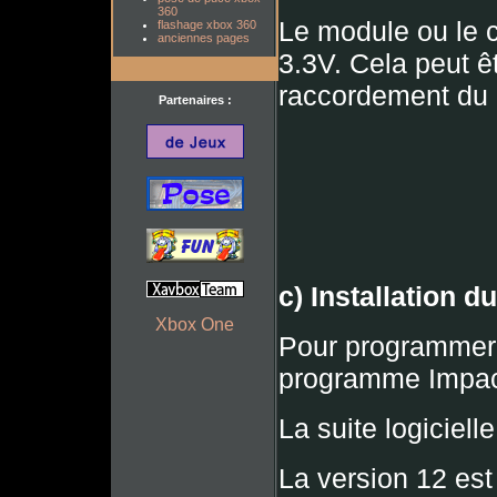
360
Le module ou le 
flashage xbox 360
anciennes pages
3.3V. Cela peut êt
raccordement du l
Partenaires :
c) Installation d
Xbox One
Pour programmer l
programme Impact
La suite logiciell
La version 12 est s