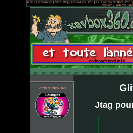
Team
|
XavboxNews
|
Xbox
|
Blog
|
XavboxGirls
|
PsP
|
wii
|
Cadeaux de Noel
|
Ps2
|
consoles
|
Jailbreak
|
Xbo
Gl
vente de xbox 360
Jtag pou