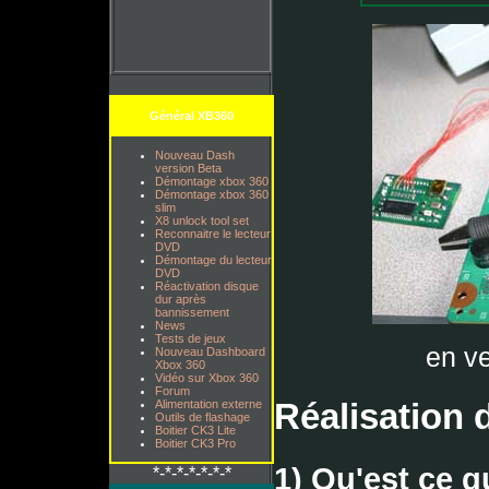
Général XB360
Nouveau Dash
version Beta
Démontage xbox 360
Démontage xbox 360
slim
X8 unlock tool set
Reconnaitre le lecteur
DVD
Démontage du lecteur
DVD
Réactivation disque
dur après
bannissement
News
Tests de jeux
en ve
Nouveau Dashboard
Xbox 360
Vidéo sur Xbox 360
Forum
Réalisation 
Alimentation externe
Outils de flashage
Boitier CK3 Lite
Boitier CK3 Pro
1) Qu'est ce q
*-*-*-*-*-*-*