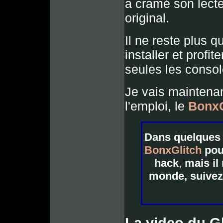
a cramé son lect
original.
Il ne reste plus q
installer et profi
seules les consol
Je vais maintenant
l'emploi, le
BonxG
Dans quelques 
BonxGlitch
pour
hack
,
mais il
monde, suive