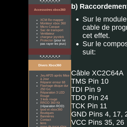
*-*-*-*-*-*-*
b) Raccordement
Accessoires xbox360
Sur le module 
XCM Re-mapper
Moniteur xbox 360
cable de prog
Micro Casque
Sac de transport
cet effet.
Ventilateur
chargeur joystick
Protector
(pour ne
Sur le compos
pas rayer les jeux)
suit:
*-*-*-*-*-*-*
Divers Xbox360
Câble XC2C64A
Jeu AP25 après Mise
à Jour
TMS Pin 10
Réparer erreur 68
Flashage disque dur
TDI Pin 9
250 Go
Réparation 3 LED
TDO Pin 24
Rouge
3 leds rouge
RROD 360 Kit
TCK Pin 11
(réparation ROD)
Ipod et xbox360
GND Pins 4, 17, 
Boutiques
Bannières
Contact
VCC Pins 35, 26
liens
pose de puce xbox