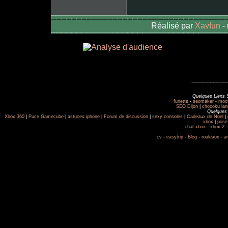
Réalisé par
Xavfun
-
------------------
-
-----
Quelques Liens 
funette
-
seomaker
-
moc
SEO Dijon
|
chocoku lan
Quelques 
Xbox 360
|
Puce Gamecube
|
astuces iphone
|
Forum de discussion
|
sexy consoles
|
Cadeaux de Noel
|
xbox
|
pose
chat xbox
-
xbox 2
cv
-
easytrip
-
Blog
-
rouleaux
-
a