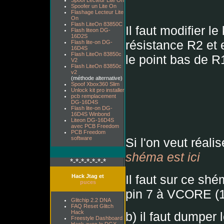
Spoof Lecteur Lite On
Spoofer un Lite On
Flashage Lecteur Lite
On
Flash LiteOn 83850C
Il faut modifier le
Flash liteon DG-
16D2S
résistance R2 et 
Flash lite-on DG-
16D4S
Flash LiteOn 83850c
le point bas de R
V2
Flash LiteOn 83850c
v2
(méthode alternative)
Spoof Xbox360 Slim
Unlock kit pro installer
pcb remplacement
DG-16D4S
Flash lite-on DG-
16D4S Winbond
Liteon DG-16D4S
avec PCB Freedom
PCB Freedom
software
Si l'on veut réa
shéma est ici
*-*-*-*-*-*-*
Il faut sur ce sh
Hack Jtag et
puces
pin 7 à VCORE (
Glitchip 2.2 DNA
FAQ Reset Glitch
Hack
b) il faut dumper
Freestyle Dashboard