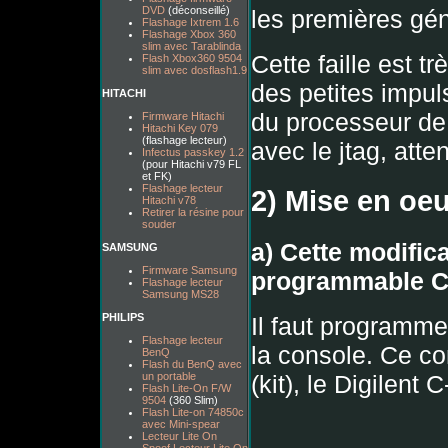
DVD
(déconseillé)
les premières gén
Flashage Ixtrem 1.6
Flashage Xbox 360
slim avec Tarablinda
Cette faille est tr
Flash Xbox360 9504
slim avec dosflash1.9
des petites impuls
HITACHI
du processeur de 
Firmware Hitachi
Hitachi Key 079
(flashage lecteur)
avec le jtag, att
Infectus passkey 1.2
(pour Hitachi v79 FL
et FK)
Flashage lecteur
2) Mise en oe
Hitachi v78
Retirer la résine pour
souder
a) Cette modific
SAMSUNG
Firmware Samsung
programmable CP
Flashage lecteur
Samsung MS28
PHILIPS
Il faut programme
Flashage lecteur
la console. Ce c
BenQ
Flash du BenQ avec
un portable
(kit), le Digilent
Flash Lite-On F/W
9504
(360 Slim)
Flash Lite-on 74850c
avec Mini-spear
Lecteur Lite On